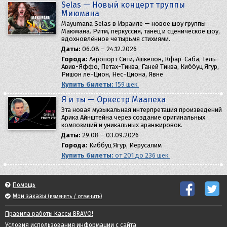
Selas — Новый концерт труппы
Миюмана
Mayumana Selas в Израиле — новое шоу группы
Маюмана. Ритм, перкуссия, танец и сценическое шоу,
вдохновлённое четырьмя стихиями.
Даты:
06.08 – 24.12.2026
Города:
Аэропорт Сити, Ашкелон, Кфар-Саба, Тель-
Авив-Яффо, Петах-Тиква, Ганей Тиква, Киббуц Ягур,
Ришон ле-Цион, Нес-Циона, Явне
Купить билеты:
159 шек.
Я и ты — Оркестр Маапеха
Эта новая музыкальная интерпретация произведений
Арика Айнштейна через создание оригинальных
композиций и уникальных аранжировок.
Даты:
29.08 – 03.09.2026
Города:
Киббуц Ягур, Иерусалим
Купить билеты:
от 201 до 236 шек.
Помощь
Мои заказы
(изменить / отменить)
Правила работы Кассы BRAVO!
Условия использования информации с сайта