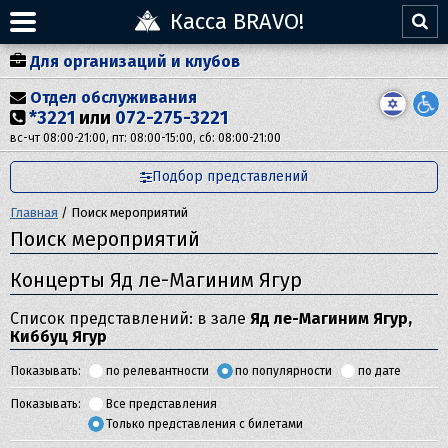
Касса BRAVO!
Для организаций и клубов
Отдел обслуживания
*3221
или
072-275-3221
вс-чт 08:00-21:00, пт: 08:00-15:00, сб: 08:00-21:00
Подбор представлений
Главная
/
Поиск мероприятий
Поиск мероприятий
Концерты Яд ле-Магиним Ягур
Список представлений: в зале
Яд ле-Магиним Ягур,
Киббуц Ягур
Показывать:
по релевантности
по популярности
по дате
Показывать:
Все представления
Только представления с билетами