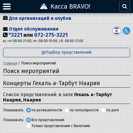
Касса BRAVO!
Для организаций и клубов
Отдел обслуживания
*3221
или
072-275-3221
вс-чт 08:00-21:00, пт: 08:00-15:00, сб: 08:00-21:00
Подбор представлений
Главная
/
Поиск мероприятий
Поиск мероприятий
Концерты Гехаль а-Тарбут Наария
Список представлений: в зале
Гехаль а-Тарбут
Наария, Наария
Показывать:
по релевантности
по популярности
по дате
Показывать:
Все представления
Только представления с билетами