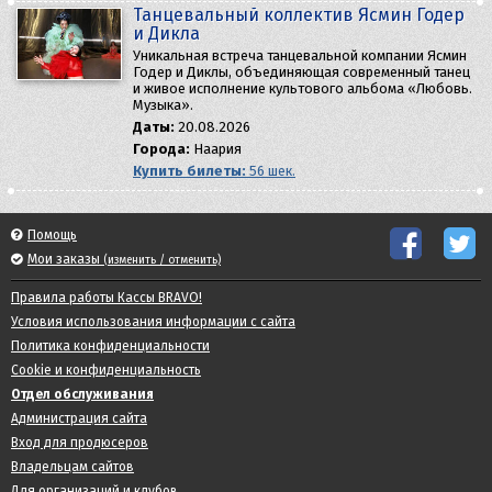
Танцевальный коллектив Ясмин Годер
и Дикла
Уникальная встреча танцевальной компании Ясмин
Годер и Диклы, объединяющая современный танец
и живое исполнение культового альбома «Любовь.
Музыка».
Даты:
20.08.2026
Города:
Наария
Купить билеты:
56 шек.
Помощь
Мои заказы
(изменить / отменить)
Правила работы Кассы BRAVO!
Условия использования информации с сайта
Политика конфиденциальности
Cookie и конфиденциальность
Отдел обслуживания
Администрация сайта
Вход для продюсеров
Владельцам сайтов
Для организаций и клубов