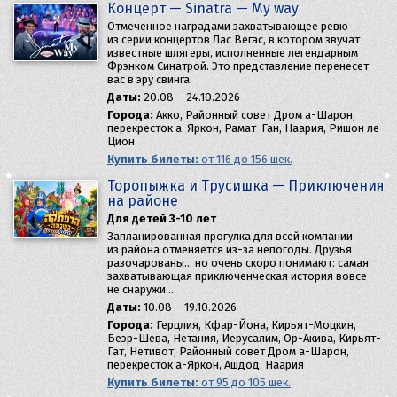
Концерт — Sinatra — My way
Отмеченное наградами захватывающее ревю
из серии концертов Лас Вегас, в котором звучат
известные шлягеры, исполненные легендарным
Фрэнком Синатрой. Это представление перенесет
вас в эру свинга.
Даты:
20.08 – 24.10.2026
Города:
Акко, Районный совет Дром а-Шарон,
перекресток а-Яркон, Рамат-Ган, Наария, Ришон ле-
Цион
Купить билеты:
от 116 до 156 шек.
Торопыжка и Трусишка — Приключения
на районе
Для детей 3-10 лет
Запланированная прогулка для всей компании
из района отменяется из-за непогоды. Друзья
разочарованы… но очень скоро понимают: самая
захватывающая приключенческая история вовсе
не снаружи…
Даты:
10.08 – 19.10.2026
Города:
Герцлия, Кфар-Йона, Кирьят-Моцкин,
Беэр-Шева, Нетания, Иерусалим, Ор-Акива, Кирьят-
Гат, Нетивот, Районный совет Дром а-Шарон,
перекресток а-Яркон, Ашдод, Наария
Купить билеты:
от 95 до 105 шек.