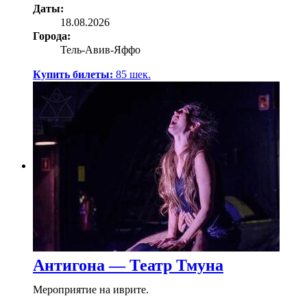
Даты:
18.08.2026
Города:
Тель-Авив-Яффо
Купить билеты:
85
шек.
Антигона — Театр Тмуна
Мероприятие на иврите.