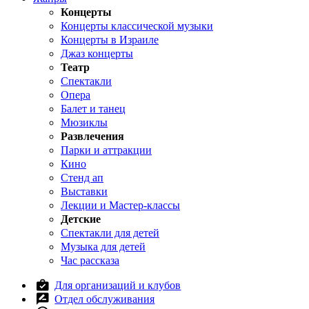
Концерты
Концерты классической музыки
Концерты в Израиле
Джаз концерты
Театр
Спектакли
Опера
Балет и танец
Мюзиклы
Развлечения
Парки и аттракции
Кино
Стенд ап
Выставки
Лекции и Мастер-классы
Детские
Спектакли для детей
Музыка для детей
Час рассказа
Для организаций и клубов
Отдел обслуживания