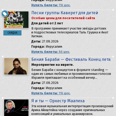
Купить билеты:
116 шек.
Песни группы Каверет для детей
Особые цены для посетителей сайта
Для детей от 2 лет
В программе принимают участие звёзды детских
и подростковых телесериалов Таль Грушка и Анат
СКИДКА
Хитман.
Даты:
27.08.2026
Города:
Иерусалим
Купить билеты:
86 шек.
Бения Бараби — Фестиваль Конец лета
Мероприятие на иврите.
Бения Бараби с концертом в формате standing —
один из самых любимых и проникновенных голосов
Израиля приглашает на особенный вечер…
Даты:
27.08.2026
Города:
Иерусалим
Купить билеты:
116 шек.
Я и ты — Оркестр Маапеха
Эта новая музыкальная интерпретация произведений
Арика Айнштейна через создание оригинальных
композиций и уникальных аранжировок.