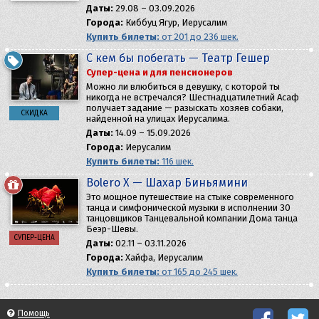
Даты:
29.08 – 03.09.2026
Города:
Киббуц Ягур, Иерусалим
Купить билеты:
от 201 до 236 шек.
С кем бы побегать — Театр Гешер
Супер-цена и для пенсионеров
Можно ли влюбиться в девушку, с которой ты
никогда не встречался? Шестнадцатилетний Асаф
получает задание — разыскать хозяев собаки,
СКИДКА
найденной на улицах Иерусалима.
Даты:
14.09 – 15.09.2026
Города:
Иерусалим
Купить билеты:
116 шек.
Bolero X — Шахар Биньямини
Это мощное путешествие на стыке современного
танца и симфонической музыки в исполнении 30
танцовщиков Танцевальной компании Дома танца
Беэр-Шевы.
СУПЕР-ЦЕНА
Даты:
02.11 – 03.11.2026
Города:
Хайфа, Иерусалим
Купить билеты:
от 165 до 245 шек.
Помощь