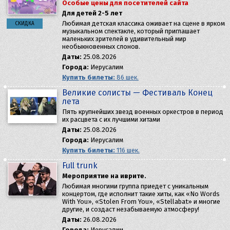
Особые цены для посетителей сайта
Для детей 2-5 лет
Любимая детская классика оживает на сцене в ярком
СКИДКА
музыкальном спектакле, который приглашает
маленьких зрителей в удивительный мир
необыкновенных слонов.
Даты:
25.08.2026
Города:
Иерусалим
Купить билеты:
86 шек.
Великие солисты — Фестиваль Конец
лета
Пять крупнейших звезд военных оркестров в период
их расцвета с их лучшими хитами
Даты:
25.08.2026
Города:
Иерусалим
Купить билеты:
116 шек.
Full trunk
Мероприятие на иврите.
Любимая многими группа приедет с уникальным
концертом, где исполнит такие хиты, как «No Words
With You», «Stolen From You», «Stellabat» и многие
другие, и создаст незабываемую атмосферу!
Даты:
26.08.2026
Города:
Иерусалим