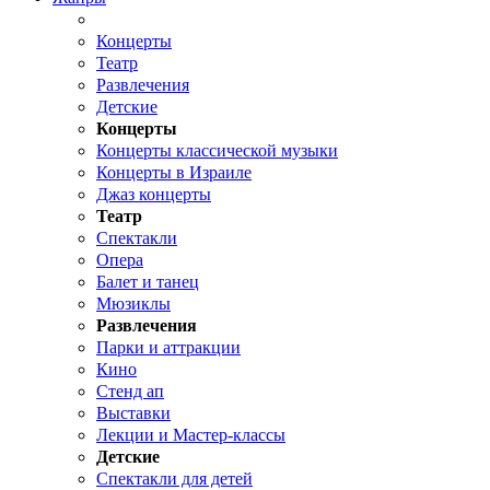
Концерты
Театр
Развлечения
Детские
Концерты
Концерты классической музыки
Концерты в Израиле
Джаз концерты
Театр
Спектакли
Опера
Балет и танец
Мюзиклы
Развлечения
Парки и аттракции
Кино
Стенд ап
Выставки
Лекции и Мастер-классы
Детские
Спектакли для детей