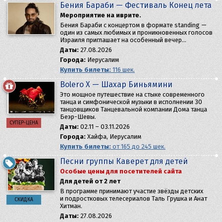
Бения Бараби — Фестиваль Конец лета
Мероприятие на иврите.
Бения Бараби с концертом в формате standing —
один из самых любимых и проникновенных голосов
Израиля приглашает на особенный вечер…
Даты:
27.08.2026
Города:
Иерусалим
Купить билеты:
116 шек.
Bolero X — Шахар Биньямини
Это мощное путешествие на стыке современного
танца и симфонической музыки в исполнении 30
танцовщиков Танцевальной компании Дома танца
Беэр-Шевы.
СУПЕР-ЦЕНА
Даты:
02.11 – 03.11.2026
Города:
Хайфа, Иерусалим
Купить билеты:
от 165 до 245 шек.
Песни группы Каверет для детей
Особые цены для посетителей сайта
Для детей от 2 лет
В программе принимают участие звёзды детских
и подростковых телесериалов Таль Грушка и Анат
СКИДКА
Хитман.
Даты:
27.08.2026