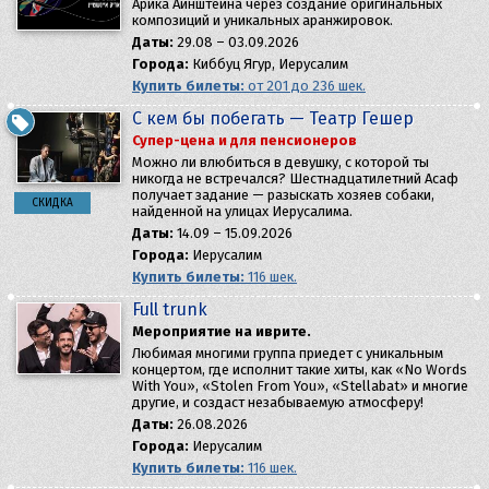
Арика Айнштейна через создание оригинальных
композиций и уникальных аранжировок.
Даты:
29.08 – 03.09.2026
Города:
Киббуц Ягур, Иерусалим
Купить билеты:
от 201 до 236 шек.
С кем бы побегать — Театр Гешер
Супер-цена и для пенсионеров
Можно ли влюбиться в девушку, с которой ты
никогда не встречался? Шестнадцатилетний Асаф
получает задание — разыскать хозяев собаки,
СКИДКА
найденной на улицах Иерусалима.
Даты:
14.09 – 15.09.2026
Города:
Иерусалим
Купить билеты:
116 шек.
Full trunk
Мероприятие на иврите.
Любимая многими группа приедет с уникальным
концертом, где исполнит такие хиты, как «No Words
With You», «Stolen From You», «Stellabat» и многие
другие, и создаст незабываемую атмосферу!
Даты:
26.08.2026
Города:
Иерусалим
Купить билеты:
116 шек.