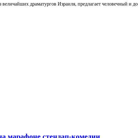
из величайших драматургов Израиля, предлагает человечный и д
а марафоне стендап-комедии