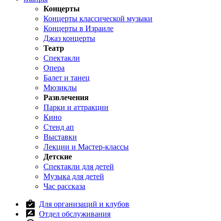
Концерты
Концерты классической музыки
Концерты в Израиле
Джаз концерты
Театр
Спектакли
Опера
Балет и танец
Мюзиклы
Развлечения
Парки и аттракции
Кино
Стенд ап
Выставки
Лекции и Мастер-классы
Детские
Спектакли для детей
Музыка для детей
Час рассказа
Для организаций и клубов
Отдел обслуживания