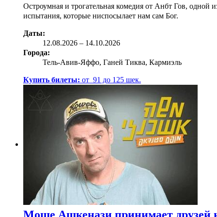
Остроумная и трогательная комедия от Анбт Гов, одной 
испытания, которые ниспосылает нам сам Бог.
Даты:
12.08
.2026
–
14.10.2026
Города:
Тель-Авив-Яффо, Ганей Тиква, Кармиэль
Купить билеты:
от
91
до
125
шек.
Моше Ашкенази принимает друзей н