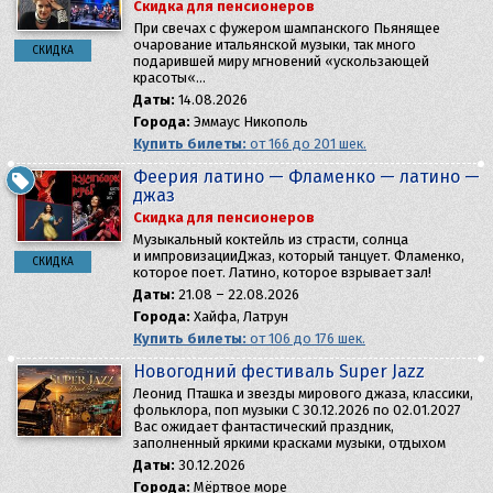
Скидка для пенсионеров
При свечах с фужером шампанского Пьянящее
очарование итальянской музыки, так много
СКИДКА
подарившей миру мгновений «ускользающей
красоты«…
Даты:
14.08.2026
Города:
Эммаус Никополь
Купить билеты:
от 166 до 201 шек.
Феерия латино — Фламенко — латино —
джаз
Скидка для пенсионеров
Музыкальный коктейль из страсти, солнца
и импровизацииДжаз, который танцует. Фламенко,
СКИДКА
которое поет. Латино, которое взрывает зал!
Даты:
21.08 – 22.08.2026
Города:
Хайфа, Латрун
Купить билеты:
от 106 до 176 шек.
Новогодний фестиваль Super Jazz
Леонид Пташка и звезды мирового джаза, классики,
фольклора, поп музыки С 30.12.2026 по 02.01.2027
Вас ожидает фантастический праздник,
заполненный яркими красками музыки, отдыхом
Даты:
30.12.2026
Города:
Мёртвое море