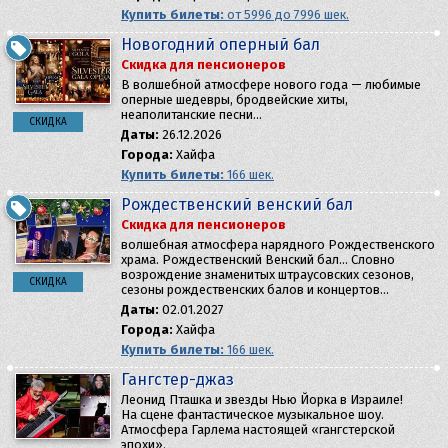
Купить билеты:
от 5996 до 7996 шек.
Новогодний оперный бал
Скидка для пенсионеров
В волшебной атмосфере нового года — любимые
оперные шедевры, бродвейские хиты,
неаполитанские песни…
СКИДКА
Даты:
26.12.2026
Города:
Хайфа
Купить билеты:
166 шек.
Рождественский венский бал
Скидка для пенсионеров
волшебная атмосфера нарядного Рождественского
храма. Рождественский Венский бал… Словно
возрождение знаменитых штраусовских сезонов,
СКИДКА
сезоны рождественских балов и концертов…
Даты:
02.01.2027
Города:
Хайфа
Купить билеты:
166 шек.
Гангстер-джаз
Леонид Пташка и звезды Нью Йорка в Израиле!
На сцене фантастическое музыкальное шоу.
Атмосфера Гарлема настоящей «гангстерской
эпохи».