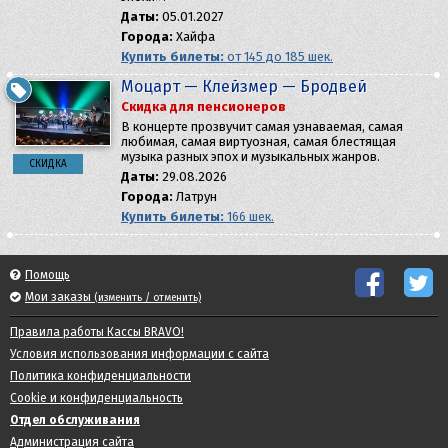
Даты:
05.01.2027
Города:
Хайфа
Купить билеты:
от 145 до 185 шек.
Моцарт — Клейзмер — Бродвей
Скидка для пенсионеров
В концерте прозвучит самая узнаваемая, самая
любимая, самая виртуозная, самая блестящая
музыка разных эпох и музыкальных жанров.
СКИДКА
Даты:
29.08.2026
Города:
Латрун
Купить билеты:
166 шек.
Помощь
Мои заказы
(изменить / отменить)
Правила работы Кассы BRAVO!
Условия использования информации с сайта
Политика конфиденциальности
Cookie и конфиденциальность
Отдел обслуживания
Администрация сайта