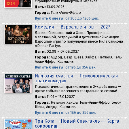
с грандиозным концертом в Израиле!
Даты:
13.09.2026
Города:
Тель-Авив-Яффо
Купить билеты:
от 306 до 1206 шек.
Комедия — Взрослые игры — 2027
Даниил Спиваковский и Ольга Прокофьева
в эпатажной, остроумной и детективной комедии
Взрослые игры по популярной пьесе Нила Саймона
«Dinner Party».
Даты:
02.08 – 07.08.2027
Города:
Ашдод, Беэр-Шева, Хайфа, Нетания, Тель-
Авив-Яффо, Кармиэль
Купить билеты:
от 196 до 356 шек.
Иллюзия счастья — Психологическая
трагикомедия
Психологическая трагикомедия в 2-х действиях —
яркое событие весеннего театрального сезона!
Даты:
11.01 – 17.01.2027
Города:
Нетания, Хайфа, Тель-Авив-Яффо, Беэр-
Шева, Ашдод, Кармиэль
Купить билеты:
от 186 до 356 шек.
Три Кота — Новый Спектакль — Карта
сокровищ