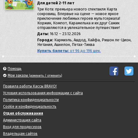
Для детей 2-11 лет
Три Кота: премьера нового спектакля Карта
сокровищ. Впервые на сцене — новое яркое
приключение любимых героев мультсериала!
Коржик, Компот, Карамелька и их друг Сажик
отправляются в увлекательное путешествие!
Даты:
16.12 – 23.12.2026
Города:
Кармиэль, Ашдод, Хайфа, Ришон ле-Цион,
Нетания, Ашкелон, Петах-Тиква
Купить билеты:
от 96 до 196 шек.
Помощь
Мои заказы
(изменить / отменить)
Правила работы Кассы BRAVO!
Условия использования информации с сайта
Политика конфиденциальности
Cookie и конфиденциальность
Отдел обслуживания
Администрация сайта
Вход для продюсеров
Владельцам сайтов