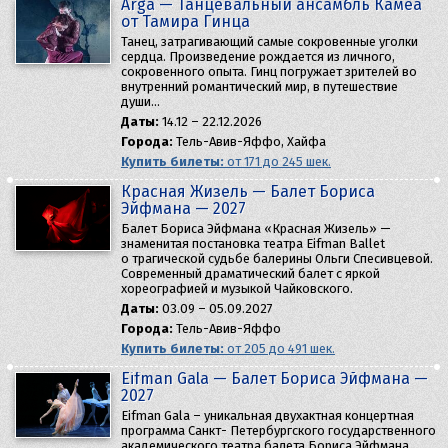
Arga — Танцевальный ансамбль Камеа
от Тамира Гинца
Танец, затрагивающий самые сокровенные уголки
сердца. Произведение рождается из личного,
сокровенного опыта. Гинц погружает зрителей во
внутренний романтический мир, в путешествие
души…
Даты:
14.12 – 22.12.2026
Города:
Тель-Авив-Яффо, Хайфа
Купить билеты:
от 171 до 245 шек.
Красная Жизель — Балет Бориса
Эйфмана — 2027
Балет Бориса Эйфмана «Красная Жизель» —
знаменитая постановка театра Eifman Ballet
о трагической судьбе балерины Ольги Спесивцевой.
Современный драматический балет с яркой
хореографией и музыкой Чайковского.
Даты:
03.09 – 05.09.2027
Города:
Тель-Авив-Яффо
Купить билеты:
от 205 до 491 шек.
Eifman Gala — Балет Бориса Эйфмана —
2027
Eifman Gala – уникальная двухактная концертная
программа Санкт- Петербургского государственного
академического театра балета Бориса Эйфмана.