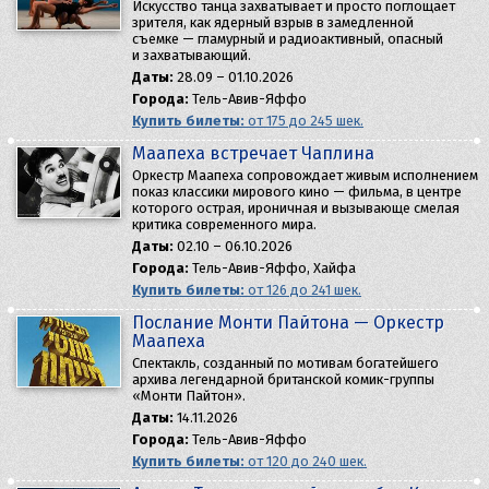
Искусство танца захватывает и просто поглощает
зрителя, как ядерный взрыв в замедленной
съемке — гламурный и радиоактивный, опасный
и захватывающий.
Даты:
28.09 – 01.10.2026
Города:
Тель-Авив-Яффо
Купить билеты:
от 175 до 245 шек.
Маапеха встречает Чаплина
Оркестр Маапеха сопровождает живым исполнением
показ классики мирового кино — фильма, в центре
которого острая, ироничная и вызывающе смелая
критика современного мира.
Даты:
02.10 – 06.10.2026
Города:
Тель-Авив-Яффо, Хайфа
Купить билеты:
от 126 до 241 шек.
Послание Монти Пайтона — Оркестр
Маапеха
Спектакль, созданный по мотивам богатейшего
архива легендарной британской комик-группы
«Монти Пайтон».
Даты:
14.11.2026
Города:
Тель-Авив-Яффо
Купить билеты:
от 120 до 240 шек.