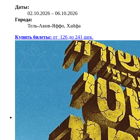
Даты:
02.10
.2026
–
06.10.2026
Города:
Тель-Авив-Яффо, Хайфа
Купить билеты:
от
126
до
241
шек.