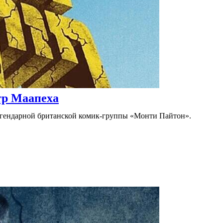
тр Маапеха
егендарной британской комик-группы «Монти Пайтон».