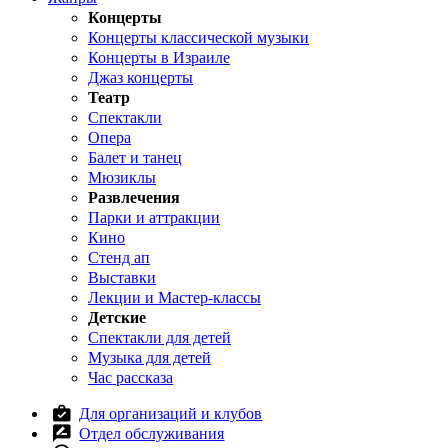
Концерты
Концерты классической музыки
Концерты в Израиле
Джаз концерты
Театр
Спектакли
Опера
Балет и танец
Мюзиклы
Развлечения
Парки и аттракции
Кино
Стенд ап
Выставки
Лекции и Мастер-классы
Детские
Спектакли для детей
Музыка для детей
Час рассказа
Для организаций и клубов
Отдел обслуживания