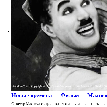
Новые времена — Фильм — Маапеха
Оркестр Маапеха сопровождает живым исполнением показ