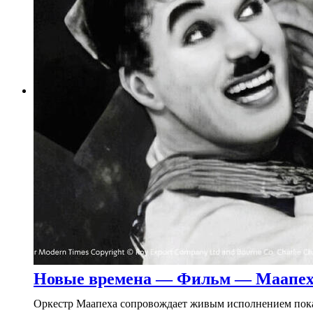
Новые времена — Фильм — Маапеха
Оркестр Маапеха сопровождает живым исполнением показ