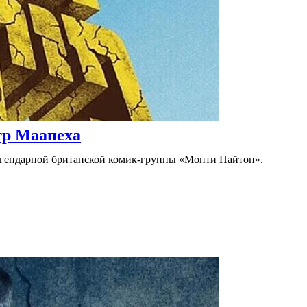
тр Маапеха
егендарной британской комик-группы «Монти Пайтон».