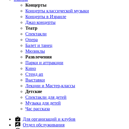
Концерты
Концерты классической музыки
Концерты в Израиле
Джаз концерты
Театр
Спектакли
Опера
Балет и танец
Мюзиклы
Развлечения
Парки и аттракции
Кино
Стенд ап
Выставки
Лекции и Мастер-классы
Детские
Спектакли для детей
Музыка для детей
Час рассказа
Для организаций и клубов
Отдел обслуживания