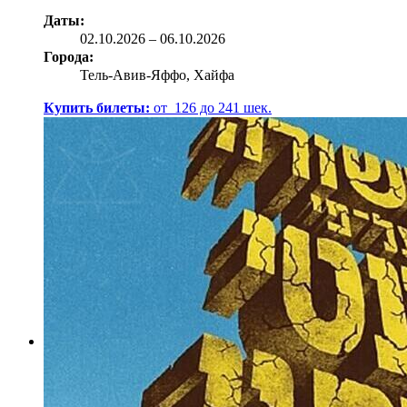
Даты:
02.10
.2026
–
06.10.2026
Города:
Тель-Авив-Яффо, Хайфа
Купить билеты:
от
126
до
241
шек.