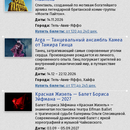
Спектакль, созданный по мотивам богатейшего
архива легендарной британской комик-группы
«Монти Пайтон».
Даты:
14.11.2026
Города:
Тель-Авив-Яффо
Купить билеты:
от 120 до 240 шек.
Arga — Танцевальный ансамбль Камеа
от Тамира Гинца
Танец, затрагивающий самые сокровенные уголки
сердца. Произведение рождается из личного,
сокровенного опыта. Гинц погружает зрителей во
внутренний романтический мир, в путешествие
души…
Даты:
14.12 – 22.12.2026
Города:
Тель-Авив-Яффо, Хайфа
Купить билеты:
от 171 до 245 шек.
Красная Жизель — Балет Бориса
Эйфмана — 2027
Балет Бориса Эйфмана «Красная Жизель» —
знаменитая постановка театра Eifman Ballet
о трагической судьбе балерины Ольги Спесивцевой.
Современный драматический балет с яркой
хореографией и музыкой Чайковского.
Даты:
03.09 – 05.09.2027