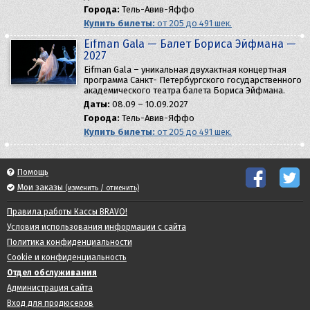
Города:
Тель-Авив-Яффо
Купить билеты:
от 205 до 491 шек.
Eifman Gala — Балет Бориса Эйфмана —
2027
Eifman Gala – уникальная двухактная концертная
программа Санкт- Петербургского государственного
академического театра балета Бориса Эйфмана.
Даты:
08.09 – 10.09.2027
Города:
Тель-Авив-Яффо
Купить билеты:
от 205 до 491 шек.
Помощь
Мои заказы
(изменить / отменить)
Правила работы Кассы BRAVO!
Условия использования информации с сайта
Политика конфиденциальности
Cookie и конфиденциальность
Отдел обслуживания
Администрация сайта
Вход для продюсеров