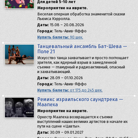
Для детей 5-10 лет
Мероприятие на иврите.
Веселая оперная обработка знаменитой сказки
Льюиса Кэрролла.
Даты:
15.08 – 20.08.2026
Города:
Тель-Авив-Яффо
Купить билеты:
90 шек.
Танцевальный ансамбль Бат-Шева —
Поле 21
Искусство танца захватывает и просто поглощает
зрителя, как ядерный взрыв в замедленной
съемке — гламурный и радиоактивный, опасный
и захватывающий.
Даты:
28.09 – 01.10.2026
Города:
Тель-Авив-Яффо
Купить билеты:
от 175 до 245 шек.
Ремикс израильского саундтрека —
Маапеха
Мероприятие на иврите.
Оркестр Маапеха возвращается к съемке
выступлений наших великих артистов в начале их
пути на сцене «Цавты».
Даты:
30.09 – 09.01.2027