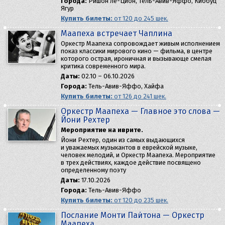
Города:
Ришон ле-Цион, Тель-Авив-Яффо, Киббуц
Ягур
Купить билеты:
от 120 до 245 шек.
Маапеха встречает Чаплина
Оркестр Маапеха сопровождает живым исполнением
показ классики мирового кино — фильма, в центре
которого острая, ироничная и вызывающе смелая
критика современного мира.
Даты:
02.10 – 06.10.2026
Города:
Тель-Авив-Яффо, Хайфа
Купить билеты:
от 126 до 241 шек.
Оркестр Маапеха — Главное это слова —
Йони Рехтер
Мероприятие на иврите.
Йони Рехтер, один из самых выдающихся
и уважаемых музыкантов в еврейской музыке,
человек мелодий, и Оркестр Маапеха. Мероприятие
в трех действиях, каждое действие посвящено
определенному поэту
Даты:
17.10.2026
Города:
Тель-Авив-Яффо
Купить билеты:
от 120 до 235 шек.
Послание Монти Пайтона — Оркестр
Маапеха