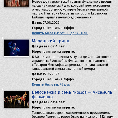
Новое шоу израильской группы фламенко выводит
на сцену ханаанский дух, который веет историями
о местных богинях, которые были значительной
частью Пантеона богов, из которого Еврейская
Библия черпала немало вдохновения.
Даты:
27.08.2026
Города:
Тель-Авив-Яффо
Купить билеты:
от 105 до 146 шек.
Маленький принц
Для детей от 4 лет
Мероприятие на иврите.
К 80-летию творчества Антуана де Сент-Экзюпери
израильский Ансамбль Фламенко в сотрудничестве
с Театрон Мешкафаим представляет уникальный
танцевальный спектакль, полный юмора
Даты:
15.08.2026
Города:
Тель-Авив-Яффо
Купить билеты:
76 шек.
Белоснежка и семь гномов — Aнсамбль
фламенко
Для детей от 4 лет
Мероприятие на иврите.
Танцевальная версия одноименного произведения
братьев Гримм, которое было написано в 1812 году.