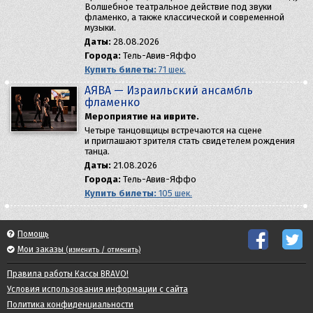
Волшебное театральное действие под звуки
фламенко, а также классической и современной
музыки.
Даты:
28.08.2026
Города:
Тель-Авив-Яффо
Купить билеты:
71 шек.
AЯBA — Израильский ансамбль
фламенко
Мероприятие на иврите.
Четыре танцовщицы встречаются на сцене
и приглашают зрителя стать свидетелем рождения
танца.
Даты:
21.08.2026
Города:
Тель-Авив-Яффо
Купить билеты:
105 шек.
Помощь
Мои заказы
(изменить / отменить)
Правила работы Кассы BRAVO!
Условия использования информации с сайта
Политика конфиденциальности