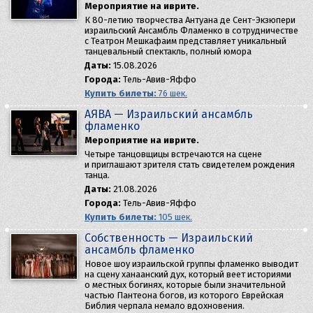
Мероприятие на иврите.
К 80-летию творчества Антуана де Сент-Экзюпери
израильский Ансамбль Фламенко в сотрудничестве
с Театрон Мешкафаим представляет уникальный
танцевальный спектакль, полный юмора
Даты:
15.08.2026
Города:
Тель-Авив-Яффо
Купить билеты:
76 шек.
AЯBA — Израильский ансамбль
фламенко
Мероприятие на иврите.
Четыре танцовщицы встречаются на сцене
и приглашают зрителя стать свидетелем рождения
танца.
Даты:
21.08.2026
Города:
Тель-Авив-Яффо
Купить билеты:
105 шек.
Собственность — Израильский
ансамбль фламенко
Новое шоу израильской группы фламенко выводит
на сцену ханаанский дух, который веет историями
о местных богинях, которые были значительной
частью Пантеона богов, из которого Еврейская
Библия черпала немало вдохновения.