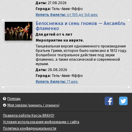
Даты:
27.08.2026
Города:
Тель-Авив-Яффо
Купить билеты:
от 105 до 146 шек.
Белоснежка и семь гномов — Aнсамбль
фламенко
Для детей от 4 лет
Мероприятие на иврите.
Танцевальная версия одноименного произведения
братьев Гримм, которое было написано в 1812 году.
Волшебное театральное действие под звуки
фламенко, а также классической и современной
музыки.
Даты:
28.08.2026
Города:
Тель-Авив-Яффо
Купить билеты:
71 шек.
Помощь
Мои заказы
(изменить / отменить)
Правила работы Кассы BRAVO!
Условия использования информации с сайта
Политика конфиденциальности