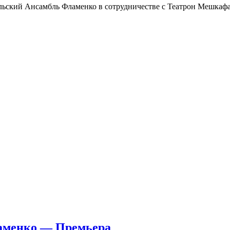
льский Ансамбль Фламенко в сотрудничестве с Театрон Мешкаф
аменко — Премьера