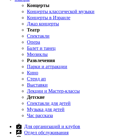
Концерты
Концерты классической музыки
Концерты в Израиле
Джаз концерты
Театр
Спектакли
Опера
Балет и танец
Мюзиклы
Развлечения
Парки и аттракции
Кино
Стенд ап
Выставки
Лекции и Мастер-классы
Детские
Спектакли для детей
Музыка для детей
Час рассказа
Для организаций и клубов
Отдел обслуживания