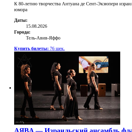
К 80-летию творчества Антуана де Сент-Экзюпери израи
юмора
Даты:
15.08.2026
Города:
Тель-Авив-Яффо
Купить билеты:
76
шек.
AЯBA — Израильский ансамбль фл