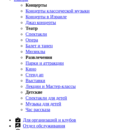
Концерты
Концерты классической музыки
Концерты в Израиле
Джаз концерты
Театр
Спектакли
Опера
Балет и танец
Мюзиклы
Развлечения
Парки и аттракции
Кино
Стенд ап
Выставки
Лекции и Мастер-классы
Детские
Спектакли для детей
Музыка для детей
Час рассказа
Для организаций и клубов
Отдел обслуживания