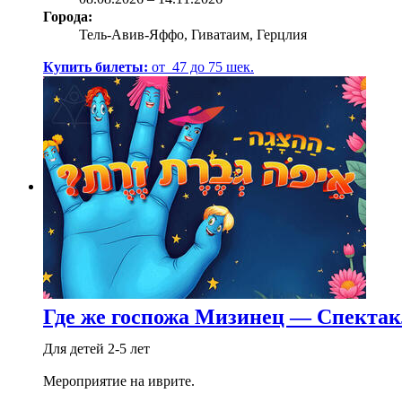
Города:
Тель-Авив-Яффо, Гиватаим, Герцлия
Купить билеты:
от
47
до
75
шек.
Где же госпожа Мизинец — Спектак
Для детей 2-5 лет
Мероприятие на иврите.