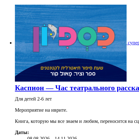
супе
Каспион — Час театрального расска
Для детей 2-6 лет
Мероприятие на иврите.
Книга, которую мы все знаем и любим, переносится на сц
Даты:
08.08
.2026
–
14.11.2026