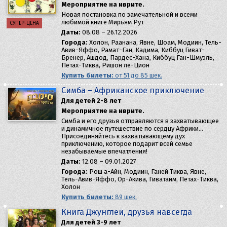
Мероприятие на иврите.
Новая постановка по замечательной и всеми
любимой книге Мирьям Рут
СУПЕР-ЦЕНА
Даты:
08.08 – 26.12.2026
Города:
Холон, Раанана, Явне, Шоам, Модиин, Тель-
Авив-Яффо, Рамат-Ган, Кадима, Киббуц Гиват-
Бренер, Ашдод, Пардес-Хана, Киббуц Ган-Шмуэль,
Петах-Тиква, Ришон ле-Цион
Купить билеты:
от 51 до 85 шек.
Симба – Африканское приключение
Для детей 2-8 лет
Мероприятие на иврите.
Симба и его друзья отправляются в захватывающее
и динамичное путешествие по сердцу Африки…
Присоединяйтесь к захватывающему дух
приключению, которое подарит всей семье
незабываемые впечатления!
Даты:
12.08 – 09.01.2027
Города:
Рош а-Айн, Модиин, Ганей Тиква, Явне,
Тель-Авив-Яффо, Ор-Акива, Гиватаим, Петах-Тиква,
Холон
Купить билеты:
89 шек.
Книга Джунглей, друзья навсегда
Для детей 3-9 лет