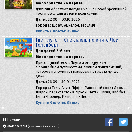
Мероприятие на иврите.
Джунгли обретают новую жизнь в новой зрелищной
постановке для детей и всей семьи.
Даты:
22.08 – 03.10.2026
Города:
Шоам, Ашкелон, Герцлия
Купить билеты:
85 шек.
Где Плуто — Спектакль по книге Леи
Гольдберг
Для детей 2-6 лет
Мероприятие на иврите.
Присоединяйтесь к Плуто и его друзьям
в волшебном путешествии, полном приключений,
которое напоминает нам всем: нет места лучше
дома!
Даты:
26.09 – 30.01.2027
Города:
Тель-Авив-Яффо, Районный совет Дром а-
Шарон, перекресток а-Яркон, Петах-Тиква, Киббуц
Гиват-Бренер, Ришон ле-Цион
Купить билеты:
85 шек.
Помощь
Мои заказы
(изменить / отменить)