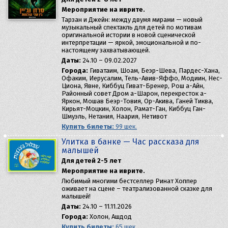
Мероприятие на иврите.
Тарзан и Джейн: между двумя мирами — новый
музыкальный спектакль для детей по мотивам
оригинальной истории в новой сценической
интерпретации — яркой, эмоциональной и по-
настоящему захватывающей.
Даты:
24.10 – 09.02.2027
Города:
Гиватаим, Шоам, Беэр-Шева, Пардес-Хана,
Офаким, Иерусалим, Тель-Авив-Яффо, Модиин, Нес-
Циона, Явне, Киббуц Гиват-Бренер, Рош а-Айн,
Районный совет Дром а-Шарон, перекресток а-
Яркон, Мошав Беэр-Товия, Ор-Акива, Ганей Тиква,
Кирьят-Моцкин, Холон, Рамат-Ган, Киббуц Ган-
Шмуэль, Нетания, Наария, Нетивот
Купить билеты:
99 шек.
Улитка в банке — Час рассказа для
малышей
Для детей 2-5 лет
Мероприятие на иврите.
Любимый многими бестселлер Ринат Хоппер
оживает на сцене – театрализованной сказке для
малышей!
Даты:
24.10 – 11.11.2026
Города:
Холон, Ашдод
Купить билеты:
65 шек.