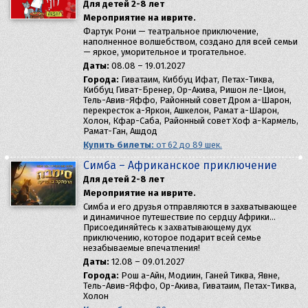
Для детей 2-8 лет
Мероприятие на иврите.
Фартук Рони — театральное приключение,
наполненное волшебством, создано для всей семьи
— яркое, уморительное и трогательное.
Даты:
08.08 – 19.01.2027
Города:
Гиватаим, Киббуц Ифат, Петах-Тиква,
Киббуц Гиват-Бренер, Ор-Акива, Ришон ле-Цион,
Тель-Авив-Яффо, Районный совет Дром а-Шарон,
перекресток а-Яркон, Ашкелон, Рамат а-Шарон,
Холон, Кфар-Саба, Районный совет Хоф а-Кармель,
Рамат-Ган, Ашдод
Купить билеты:
от 62 до 89 шек.
Симба – Африканское приключение
Для детей 2-8 лет
Мероприятие на иврите.
Симба и его друзья отправляются в захватывающее
и динамичное путешествие по сердцу Африки…
Присоединяйтесь к захватывающему дух
приключению, которое подарит всей семье
незабываемые впечатления!
Даты:
12.08 – 09.01.2027
Города:
Рош а-Айн, Модиин, Ганей Тиква, Явне,
Тель-Авив-Яффо, Ор-Акива, Гиватаим, Петах-Тиква,
Холон