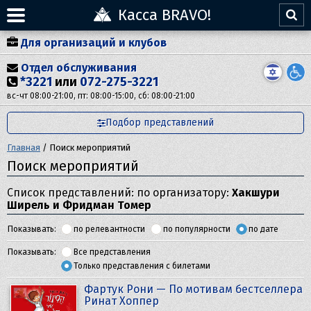
Касса BRAVO!
Для организаций и клубов
Отдел обслуживания
*3221
или
072-275-3221
вс-чт 08:00-21:00, пт: 08:00-15:00, сб: 08:00-21:00
Подбор представлений
Главная
/
Поиск мероприятий
Поиск мероприятий
Список представлений: по организатору:
Хакшури
Ширель и Фридман Томер
Показывать:
по релевантности
по популярности
по дате
Показывать:
Все представления
Только представления с билетами
Фартук Рони — По мотивам бестселлера
Ринат Хоппер