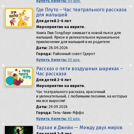
Купить билеты:
89 шек.
Где Плуто – Час театрального рассказа
для малышей
Для детей 2-6 лет
Мероприятие на иврите.
Книга Лии Голдберг оживает в новой пьесе для
малышей. Яркое и увлекательное музыкальное
приключение для малышей и их родителе
Даты:
28.09.2026
Города:
Районный совет Гдерот
Купить билеты:
65 шек.
Рассказ о пяти воздушных шариках –
Час рассказа
Для детей 2-6 лет
Мероприятие на иврите.
Час театрального рассказа, красочный
и увлекательный, с любимыми песнями, на которых
мы все выросли!
Даты:
29.09.2026
Города:
Тель-Авив-Яффо
Купить билеты:
65 шек.
Тарзан и Джейн — Между двух миров
Для детей 2-8 лет