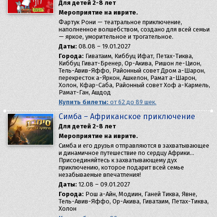
Для детей 2-8 лет
Мероприятие на иврите.
Фартук Рони — театральное приключение,
наполненное волшебством, создано для всей семьи
— яркое, уморительное и трогательное.
Даты:
08.08 – 19.01.2027
Города:
Гиватаим, Киббуц Ифат, Петах-Тиква,
Киббуц Гиват-Бренер, Ор-Акива, Ришон ле-Цион,
Тель-Авив-Яффо, Районный совет Дром а-Шарон,
перекресток а-Яркон, Ашкелон, Рамат а-Шарон,
Холон, Кфар-Саба, Районный совет Хоф а-Кармель,
Рамат-Ган, Ашдод
Купить билеты:
от 62 до 89 шек.
Симба – Африканское приключение
Для детей 2-8 лет
Мероприятие на иврите.
Симба и его друзья отправляются в захватывающее
и динамичное путешествие по сердцу Африки…
Присоединяйтесь к захватывающему дух
приключению, которое подарит всей семье
незабываемые впечатления!
Даты:
12.08 – 09.01.2027
Города:
Рош а-Айн, Модиин, Ганей Тиква, Явне,
Тель-Авив-Яффо, Ор-Акива, Гиватаим, Петах-Тиква,
Холон