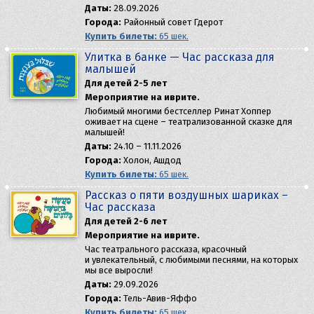
Даты:
28.09.2026
Города:
Районный совет Гдерот
Купить билеты:
65 шек.
Улитка в банке — Час рассказа для
малышей
Для детей 2-5 лет
Мероприятие на иврите.
Любимый многими бестселлер Ринат Хоппер
оживает на сцене – театрализованной сказке для
малышей!
Даты:
24.10 – 11.11.2026
Города:
Холон, Ашдод
Купить билеты:
65 шек.
Рассказ о пяти воздушных шариках –
Час рассказа
Для детей 2-6 лет
Мероприятие на иврите.
Час театрального рассказа, красочный
и увлекательный, с любимыми песнями, на которых
мы все выросли!
Даты:
29.09.2026
Города:
Тель-Авив-Яффо
Купить билеты:
65 шек.