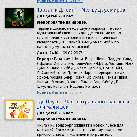
Купить билеты:
89 шек.
Тарзан и Джейн — Между двух миров
Для детей 2-8 лет
Мероприятие на иврите.
Тарзан и Джейн: между двумя мирами — новый
музыкальный спектакль для детей по мотивам
оригинальной истории в новой сценической
интерпретации — яркой, эмоциональной и по-
настоящему захватывающей.
Даты:
24.10 – 09.02.2027
Города:
Гиватаим, Шоам, Беэр-Шева, Пардес-Хана,
Офаким, Иерусалим, Тель-Авив-Яффо, Модиин, Нес-
Циона, Явне, Киббуц Гиват-Бренер, Рош а-Айн,
Районный совет Дром а-Шарон, перекресток а-
Яркон, Мошав Беэр-Товия, Ор-Акива, Ганей Тиква,
Кирьят-Моцкин, Холон, Рамат-Ган, Киббуц Ган-
Шмуэль, Нетания, Наария, Нетивот
Купить билеты:
99 шек.
Где Плуто – Час театрального рассказа
для малышей
Для детей 2-6 лет
Мероприятие на иврите.
Книга Лии Голдберг оживает в новой пьесе для
малышей. Яркое и увлекательное музыкальное
приключение для малышей и их родителе