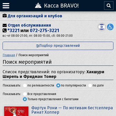
Касса BRAVO!
Для организаций и клубов
Отдел обслуживания
*3221
или
072-275-3221
вс-чт 08:00-21:00, пт: 08:00-15:00, сб: 08:00-21:00
Подбор представлений
Главная
/
Поиск мероприятий
Поиск мероприятий
Список представлений: по организатору:
Хакшури
Ширель и Фридман Томер
Показывать:
по релевантности
по популярности
по дате
Показывать:
Все представления
Только представления с билетами
Фартук Рони — По мотивам бестселлера
Ринат Хоппер