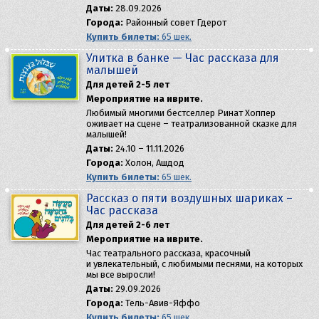
Даты:
28.09.2026
Города:
Районный совет Гдерот
Купить билеты:
65 шек.
Улитка в банке — Час рассказа для
малышей
Для детей 2-5 лет
Мероприятие на иврите.
Любимый многими бестселлер Ринат Хоппер
оживает на сцене – театрализованной сказке для
малышей!
Даты:
24.10 – 11.11.2026
Города:
Холон, Ашдод
Купить билеты:
65 шек.
Рассказ о пяти воздушных шариках –
Час рассказа
Для детей 2-6 лет
Мероприятие на иврите.
Час театрального рассказа, красочный
и увлекательный, с любимыми песнями, на которых
мы все выросли!
Даты:
29.09.2026
Города:
Тель-Авив-Яффо
Купить билеты:
65 шек.