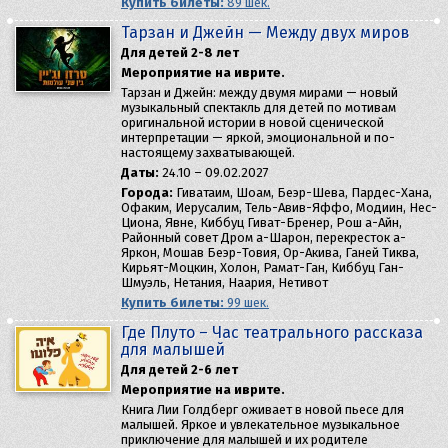
Купить билеты:
89 шек.
Тарзан и Джейн — Между двух миров
Для детей 2-8 лет
Мероприятие на иврите.
Тарзан и Джейн: между двумя мирами — новый
музыкальный спектакль для детей по мотивам
оригинальной истории в новой сценической
интерпретации — яркой, эмоциональной и по-
настоящему захватывающей.
Даты:
24.10 – 09.02.2027
Города:
Гиватаим, Шоам, Беэр-Шева, Пардес-Хана,
Офаким, Иерусалим, Тель-Авив-Яффо, Модиин, Нес-
Циона, Явне, Киббуц Гиват-Бренер, Рош а-Айн,
Районный совет Дром а-Шарон, перекресток а-
Яркон, Мошав Беэр-Товия, Ор-Акива, Ганей Тиква,
Кирьят-Моцкин, Холон, Рамат-Ган, Киббуц Ган-
Шмуэль, Нетания, Наария, Нетивот
Купить билеты:
99 шек.
Где Плуто – Час театрального рассказа
для малышей
Для детей 2-6 лет
Мероприятие на иврите.
Книга Лии Голдберг оживает в новой пьесе для
малышей. Яркое и увлекательное музыкальное
приключение для малышей и их родителе