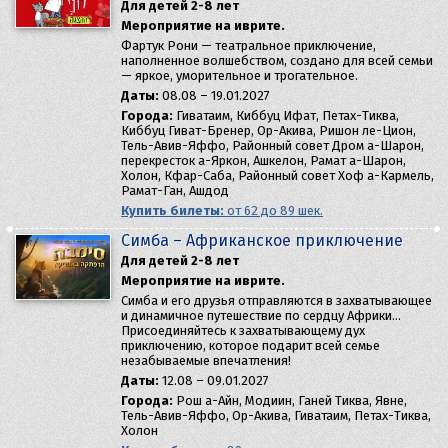
Для детей 2-8 лет
Мероприятие на иврите.
Фартук Рони — театральное приключение,
наполненное волшебством, создано для всей семьи
— яркое, уморительное и трогательное.
Даты:
08.08 – 19.01.2027
Города:
Гиватаим, Киббуц Ифат, Петах-Тиква,
Киббуц Гиват-Бренер, Ор-Акива, Ришон ле-Цион,
Тель-Авив-Яффо, Районный совет Дром а-Шарон,
перекресток а-Яркон, Ашкелон, Рамат а-Шарон,
Холон, Кфар-Саба, Районный совет Хоф а-Кармель,
Рамат-Ган, Ашдод
Купить билеты:
от 62 до 89 шек.
Симба – Африканское приключение
Для детей 2-8 лет
Мероприятие на иврите.
Симба и его друзья отправляются в захватывающее
и динамичное путешествие по сердцу Африки…
Присоединяйтесь к захватывающему дух
приключению, которое подарит всей семье
незабываемые впечатления!
Даты:
12.08 – 09.01.2027
Города:
Рош а-Айн, Модиин, Ганей Тиква, Явне,
Тель-Авив-Яффо, Ор-Акива, Гиватаим, Петах-Тиква,
Холон