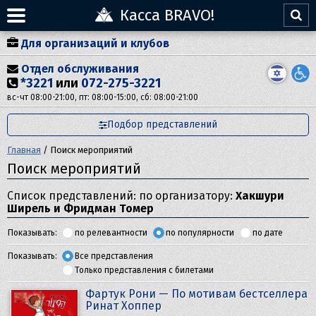
Касса BRAVO!
Для организаций и клубов
Отдел обслуживания
*3221
или
072-275-3221
вс-чт 08:00-21:00, пт: 08:00-15:00, сб: 08:00-21:00
Подбор представлений
Главная
/
Поиск мероприятий
Поиск мероприятий
Список представлений: по организатору:
Хакшури
Ширель и Фридман Томер
Показывать:
по релевантности
по популярности
по дате
Показывать:
Все представления
Только представления с билетами
Фартук Рони — По мотивам бестселлера
Ринат Хоппер