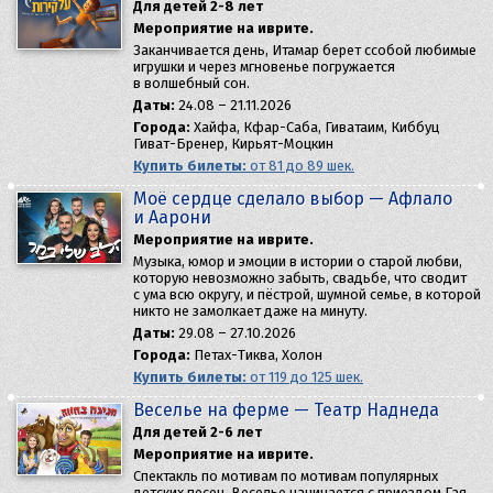
Для детей 2-8 лет
Мероприятие на иврите.
Заканчивается день, Итамар берет ссобой любимые
игрушки и через мгновенье погружается
в волшебный сон.
Даты:
24.08 – 21.11.2026
Города:
Хайфа, Кфар-Саба, Гиватаим, Киббуц
Гиват-Бренер, Кирьят-Моцкин
Купить билеты:
от 81 до 89 шек.
Моё сердце сделало выбор — Афлало
и Аарони
Мероприятие на иврите.
Музыка, юмор и эмоции в истории о старой любви,
которую невозможно забыть, свадьбе, что сводит
с ума всю округу, и пёстрой, шумной семье, в которой
никто не замолкает даже на минуту.
Даты:
29.08 – 27.10.2026
Города:
Петах-Тиква, Холон
Купить билеты:
от 119 до 125 шек.
Веселье на ферме — Театр Наднеда
Для детей 2-6 лет
Мероприятие на иврите.
Спектакль по мотивам по мотивам популярных
детских песен. Веселье начинается с приездом Гая