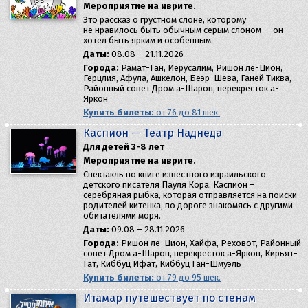
Мероприятие на иврите.
Это рассказ о грустном слоне, которому
не нравилось быть обычным серым слоном — он
хотел быть ярким и особенным.
Даты:
08.08 – 21.11.2026
Города:
Рамат-Ган, Иерусалим, Ришон ле-Цион,
Герцлия, Афула, Ашкелон, Беэр-Шева, Ганей Тиква,
Районный совет Дром а-Шарон, перекресток а-
Яркон
Купить билеты:
от 76 до 81 шек.
Каспион — Театр Наднеда
Для детей 3-8 лет
Мероприятие на иврите.
Спектакль по книге известного израильского
детского писателя Пауля Кора. Каспион –
серебряная рыбка, которая отправляется на поиски
родителей китенка, по дороге знакомясь с другими
обитателями моря.
Даты:
09.08 – 28.11.2026
Города:
Ришон ле-Цион, Хайфа, Реховот, Районный
совет Дром а-Шарон, перекресток а-Яркон, Кирьят-
Гат, Киббуц Ифат, Киббуц Ган-Шмуэль
Купить билеты:
от 79 до 95 шек.
Итамар путешествует по стенам