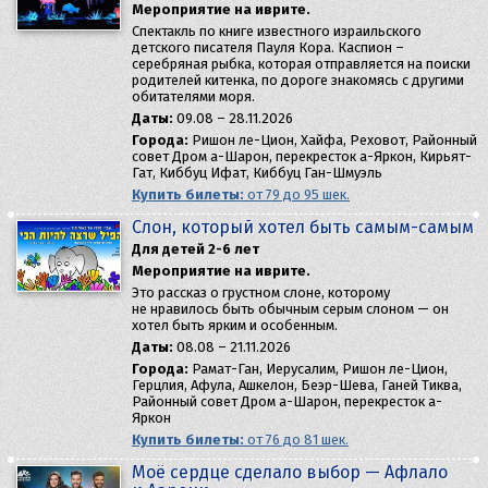
Мероприятие на иврите.
Спектакль по книге известного израильского
детского писателя Пауля Кора. Каспион –
серебряная рыбка, которая отправляется на поиски
родителей китенка, по дороге знакомясь с другими
обитателями моря.
Даты:
09.08 – 28.11.2026
Города:
Ришон ле-Цион, Хайфа, Реховот, Районный
совет Дром а-Шарон, перекресток а-Яркон, Кирьят-
Гат, Киббуц Ифат, Киббуц Ган-Шмуэль
Купить билеты:
от 79 до 95 шек.
Слон, который хотел быть самым-самым
Для детей 2-6 лет
Мероприятие на иврите.
Это рассказ о грустном слоне, которому
не нравилось быть обычным серым слоном — он
хотел быть ярким и особенным.
Даты:
08.08 – 21.11.2026
Города:
Рамат-Ган, Иерусалим, Ришон ле-Цион,
Герцлия, Афула, Ашкелон, Беэр-Шева, Ганей Тиква,
Районный совет Дром а-Шарон, перекресток а-
Яркон
Купить билеты:
от 76 до 81 шек.
Моё сердце сделало выбор — Афлало