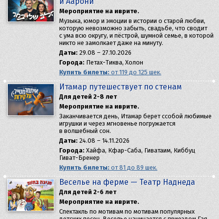
и Аарони
Мероприятие на иврите.
Музыка, юмор и эмоции в истории о старой любви,
которую невозможно забыть, свадьбе, что сводит
с ума всю округу, и пёстрой, шумной семье, в которой
никто не замолкает даже на минуту.
Даты:
29.08 – 27.10.2026
Города:
Петах-Тиква, Холон
Купить билеты:
от 119 до 125 шек.
Итамар путешествует по стенам
Для детей 2-8 лет
Мероприятие на иврите.
Заканчивается день, Итамар берет ссобой любимые
игрушки и через мгновенье погружается
в волшебный сон.
Даты:
24.08 – 14.11.2026
Города:
Хайфа, Кфар-Саба, Гиватаим, Киббуц
Гиват-Бренер
Купить билеты:
от 81 до 89 шек.
Веселье на ферме — Театр Наднеда
Для детей 2-6 лет
Мероприятие на иврите.
Спектакль по мотивам по мотивам популярных
детских песен. Веселье начинается с приездом Гая