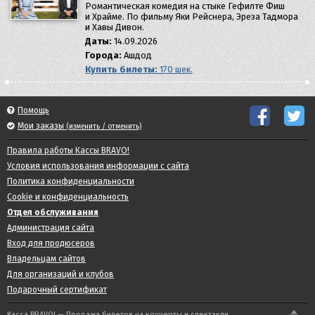
Романтическая комедия на стыке Гефилте Фиш
и Храйме. По фильму Яки Рейснера, Эреза Тадмора
и Хавы Дивон.
Даты:
14.09.2026
Города:
Ашдод
Купить билеты:
170 шек.
Помощь
Мои заказы
(изменить / отменить)
Правила работы Кассы BRAVO!
Условия использования информации с сайта
Политика конфиденциальности
Cookie и конфиденциальность
Отдел обслуживания
Администрация сайта
Вход для продюсеров
Владельцам сайтов
Для организаций и клубов
Подарочный сертификат
Касса BRAVO! — Продажа билетов на концерты и спектакли