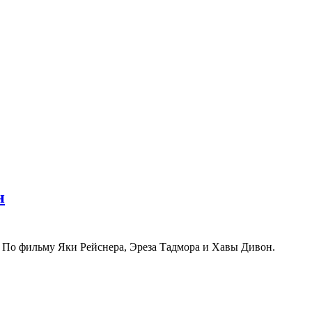
н
 По фильму Яки Рейснера, Эреза Тадмора и Хавы Дивон.