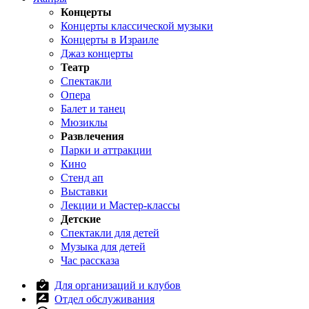
Концерты
Концерты классической музыки
Концерты в Израиле
Джаз концерты
Театр
Спектакли
Опера
Балет и танец
Мюзиклы
Развлечения
Парки и аттракции
Кино
Стенд ап
Выставки
Лекции и Мастер-классы
Детские
Спектакли для детей
Музыка для детей
Час рассказа
Для организаций и клубов
Отдел обслуживания