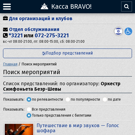
Касса BRAVO!
Для организаций и клубов
Отдел обслуживания
*3221
или
072-275-3221
вс-чт 08:00-21:00, пт: 08:00-15:00, сб: 08:00-21:00
Подбор представлений
Главная
/
Поиск мероприятий
Поиск мероприятий
Список представлений: по организатору:
Оркестр
Симфоньета Беэр-Шевы
Показывать:
по релевантности
по популярности
по дате
Показывать:
Все представления
Только представления с билетами
Путешествие в мир звуков — Голос
шофара