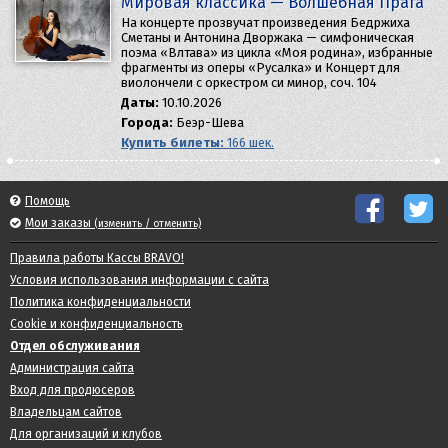
Мировая классика — Волшебная Прага
На концерте прозвучат произведения Бедржиха
Сметаны и Антонина Дворжака — симфоническая
поэма «Влтава» из цикла «Моя родина», избранные
фрагменты из оперы «Русалка» и Концерт для
виолончели с оркестром си минор, соч. 104
Даты:
10.10.2026
Города:
Беэр-Шева
Купить билеты:
166 шек.
Помощь
Мои заказы
(изменить / отменить)
Правила работы Кассы BRAVO!
Условия использования информации с сайта
Политика конфиденциальности
Cookie и конфиденциальность
Отдел обслуживания
Администрация сайта
Вход для продюсеров
Владельцам сайтов
Для организаций и клубов