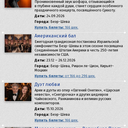
Проникновенный звук шофара, отзывающийся
в глубине каждой души, станет сердцем особенного
праздничного концерта, посвящённого Суккоту.
Даты:
24.09.2026
Города:
Беэр-Шева
Купить билеты:
166 шек.
Американский бал
Ежегодная грандиозная постановка Израильской
симфониетты Беэр-Шевы в этом сезоне посвящена
Соединённым Штатам Америки в честь 250-летия
независимости США.
Даты:
23.12 – 26.12.2026
Города:
Беэр-Шева, Ришон ле-Цион, Кирьят-
Моцкин
Купить билеты:
от 166 до 296 шек.
Дуэт любви
Арии и дуэты из опер «Евгений Онегин», «Царская
невеста», «Снегурочка» и других шедевров
Чайковского, Рахманинова и великих русских
композиторов.
Даты:
15.10.2026
Города:
Беэр-Шева
Купить билеты:
166 шек.