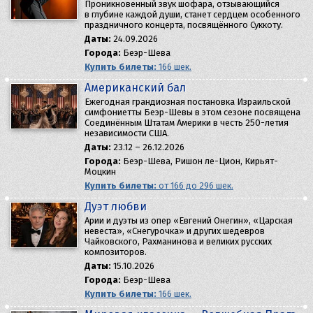
Проникновенный звук шофара, отзывающийся
в глубине каждой души, станет сердцем особенного
праздничного концерта, посвящённого Суккоту.
Даты:
24.09.2026
Города:
Беэр-Шева
Купить билеты:
166 шек.
Американский бал
Ежегодная грандиозная постановка Израильской
симфониетты Беэр-Шевы в этом сезоне посвящена
Соединённым Штатам Америки в честь 250-летия
независимости США.
Даты:
23.12 – 26.12.2026
Города:
Беэр-Шева, Ришон ле-Цион, Кирьят-
Моцкин
Купить билеты:
от 166 до 296 шек.
Дуэт любви
Арии и дуэты из опер «Евгений Онегин», «Царская
невеста», «Снегурочка» и других шедевров
Чайковского, Рахманинова и великих русских
композиторов.
Даты:
15.10.2026
Города:
Беэр-Шева
Купить билеты:
166 шек.