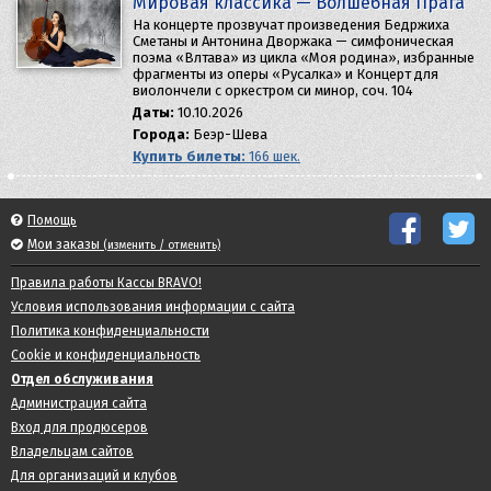
Мировая классика — Волшебная Прага
На концерте прозвучат произведения Бедржиха
Сметаны и Антонина Дворжака — симфоническая
поэма «Влтава» из цикла «Моя родина», избранные
фрагменты из оперы «Русалка» и Концерт для
виолончели с оркестром си минор, соч. 104
Даты:
10.10.2026
Города:
Беэр-Шева
Купить билеты:
166 шек.
Помощь
Мои заказы
(изменить / отменить)
Правила работы Кассы BRAVO!
Условия использования информации с сайта
Политика конфиденциальности
Cookie и конфиденциальность
Отдел обслуживания
Администрация сайта
Вход для продюсеров
Владельцам сайтов
Для организаций и клубов