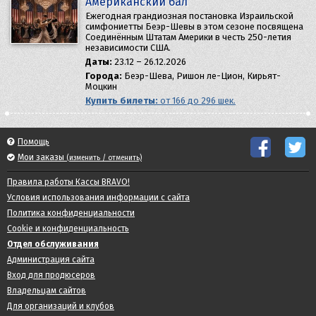
Американский бал
Ежегодная грандиозная постановка Израильской
симфониетты Беэр-Шевы в этом сезоне посвящена
Соединённым Штатам Америки в честь 250-летия
независимости США.
Даты:
23.12 – 26.12.2026
Города:
Беэр-Шева, Ришон ле-Цион, Кирьят-
Моцкин
Купить билеты:
от 166 до 296 шек.
Помощь
Мои заказы
(изменить / отменить)
Правила работы Кассы BRAVO!
Условия использования информации с сайта
Политика конфиденциальности
Cookie и конфиденциальность
Отдел обслуживания
Администрация сайта
Вход для продюсеров
Владельцам сайтов
Для организаций и клубов