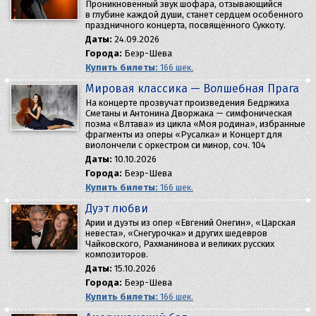
Проникновенный звук шофара, отзывающийся
в глубине каждой души, станет сердцем особенного
праздничного концерта, посвящённого Суккоту.
Даты:
24.09.2026
Города:
Беэр-Шева
Купить билеты:
166 шек.
Мировая классика — Волшебная Прага
На концерте прозвучат произведения Бедржиха
Сметаны и Антонина Дворжака — симфоническая
поэма «Влтава» из цикла «Моя родина», избранные
фрагменты из оперы «Русалка» и Концерт для
виолончели с оркестром си минор, соч. 104
Даты:
10.10.2026
Города:
Беэр-Шева
Купить билеты:
166 шек.
Дуэт любви
Арии и дуэты из опер «Евгений Онегин», «Царская
невеста», «Снегурочка» и других шедевров
Чайковского, Рахманинова и великих русских
композиторов.
Даты:
15.10.2026
Города:
Беэр-Шева
Купить билеты:
166 шек.