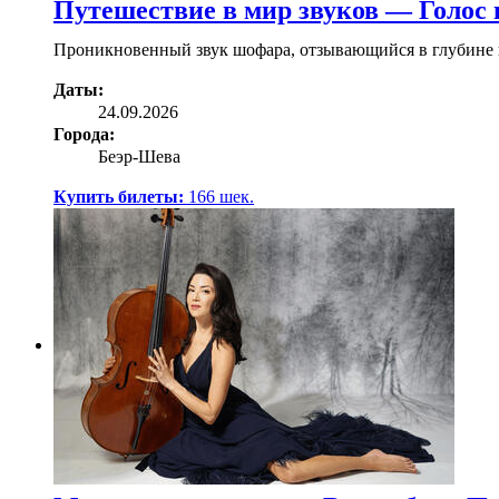
Путешествие в мир звуков — Голос
Проникновенный звук шофара, отзывающийся в глубине к
Даты:
24.09.2026
Города:
Беэр-Шева
Купить билеты:
166
шек.