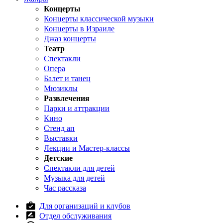
Концерты
Концерты классической музыки
Концерты в Израиле
Джаз концерты
Театр
Спектакли
Опера
Балет и танец
Мюзиклы
Развлечения
Парки и аттракции
Кино
Стенд ап
Выставки
Лекции и Мастер-классы
Детские
Спектакли для детей
Музыка для детей
Час рассказа
Для организаций и клубов
Отдел обслуживания