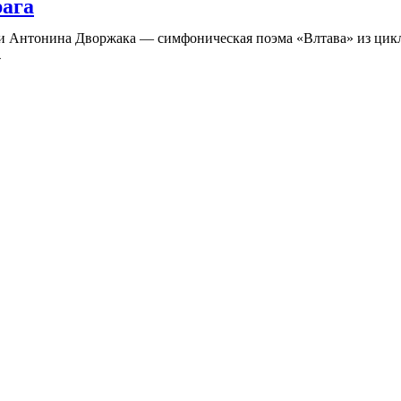
ага
 и Антонина Дворжака — симфоническая поэма «Влтава» из цикл
4