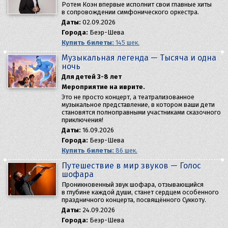
Ротем Коэн впервые исполнит свои главные хиты
в сопровождении симфонического оркестра.
Даты:
02.09.2026
Города:
Беэр-Шева
Купить билеты:
145 шек.
Музыкальная легенда — Тысяча и одна
ночь
Для детей 3-8 лет
Мероприятие на иврите.
Это не просто концерт, а театрализованное
музыкальное представление, в котором ваши дети
становятся полноправными участниками сказочного
приключения!
Даты:
16.09.2026
Города:
Беэр-Шева
Купить билеты:
86 шек.
Путешествие в мир звуков — Голос
шофара
Проникновенный звук шофара, отзывающийся
в глубине каждой души, станет сердцем особенного
праздничного концерта, посвящённого Суккоту.
Даты:
24.09.2026
Города:
Беэр-Шева