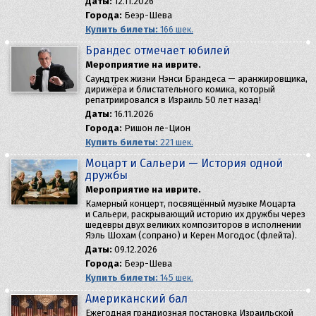
Даты:
12.11.2026
Города:
Беэр-Шева
Купить билеты:
166 шек.
Брандес отмечает юбилей
Мероприятие на иврите.
Саундтрек жизни Нэнси Брандеса — аранжировщика,
дирижёра и блистательного комика, который
репатриировался в Израиль 50 лет назад!
Даты:
16.11.2026
Города:
Ришон ле-Цион
Купить билеты:
221 шек.
Моцарт и Сальери — История одной
дружбы
Мероприятие на иврите.
Камерный концерт, посвящённый музыке Моцарта
и Сальери, раскрывающий историю их дружбы через
шедевры двух великих композиторов в исполнении
Яэль Шохам (сопрано) и Керен Могодос (флейта).
Даты:
09.12.2026
Города:
Беэр-Шева
Купить билеты:
145 шек.
Американский бал
Ежегодная грандиозная постановка Израильской