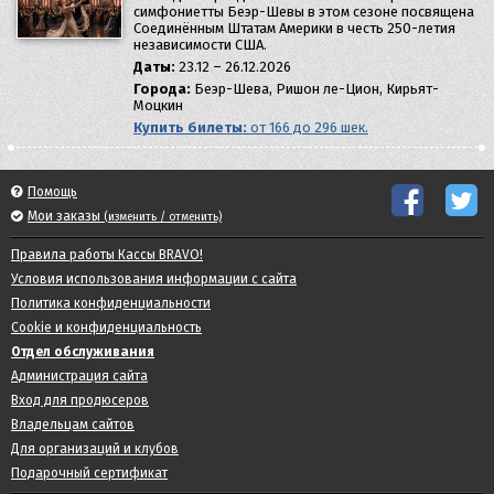
симфониетты Беэр-Шевы в этом сезоне посвящена
Соединённым Штатам Америки в честь 250-летия
независимости США.
Даты:
23.12 – 26.12.2026
Города:
Беэр-Шева, Ришон ле-Цион, Кирьят-
Моцкин
Купить билеты:
от 166 до 296 шек.
Помощь
Мои заказы
(изменить / отменить)
Правила работы Кассы BRAVO!
Условия использования информации с сайта
Политика конфиденциальности
Cookie и конфиденциальность
Отдел обслуживания
Администрация сайта
Вход для продюсеров
Владельцам сайтов
Для организаций и клубов
Подарочный сертификат