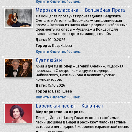
Купить билеты:
166 шек.
Мировая классика — Волшебная Прага
На концерте прозвучат произведения Бедржиха
Сметаны и Антонина Дворжака — симфоническая
поэма «Влтава» из цикла «Моя родина», избранные
фрагменты из оперы «Русалка» и Концерт для
виолончели с оркестром си минор, соч. 104
Даты:
10.10.2026
Города:
Беэр-Шева
Купить билеты:
166 шек.
Дуэт любви
Арии и дуэты из опер «Евгений Онегин», «Царская
невеста», «Снегурочка» и других шедевров
Чайковского, Рахманинова и великих русских
композиторов.
Даты:
15.10.2026
Города:
Беэр-Шева
Купить билеты:
166 шек.
Еврейская песня — Каланиет
Мероприятие на иврите.
Певица Йонит Шакед Голан исполнит любимые
песни Шошаны Дамари и расскажет малоизвестные
истории о легендарной королеве израильской песни.