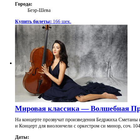
Города:
Беэр-Шева
Купить билеты:
166
шек.
Мировая классика — Волшебная Пр
На концерте прозвучат произведения Бедржиха Сметаны
и Концерт для виолончели с оркестром си минор, соч. 10
Даты: