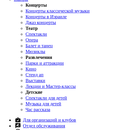
Концерты
Концерты классической музыки
Концерты в Израиле
Джаз концерты
Театр
Спектакли
Опера
Балет и танец
Мюзиклы
Развлечения
Парки и аттракции
Кино
Стенд ап
Выставки
Лекции и Мастер-классы
Детские
Спектакли для детей
Музыка для детей
Час рассказа
Для организаций и клубов
Отдел обслуживания