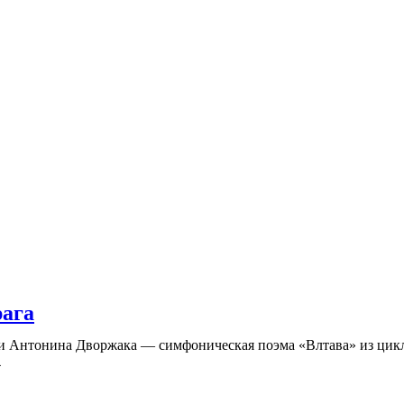
ага
 и Антонина Дворжака — симфоническая поэма «Влтава» из цикл
4