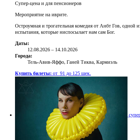
Супер-цена и для пенсионеров
Мероприятие на иврите.
Остроумная и трогательная комедия от Анбт Гов, одной 
испытания, которые ниспосылает нам сам Бог.
Даты:
12.08
.2026
–
14.10.2026
Города:
Тель-Авив-Яффо, Ганей Тиква, Кармиэль
Купить билеты:
от
91
до
125
шек.
супе