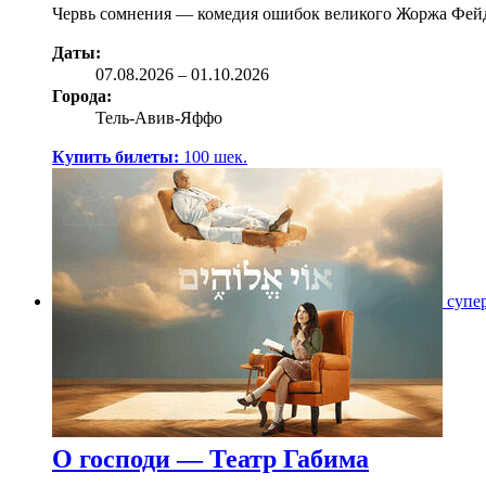
Червь сомнения — комедия ошибок великого Жоржа Фейдо
Даты:
07.08
.2026
–
01.10.2026
Города:
Тель-Авив-Яффо
Купить билеты:
100
шек.
супе
О господи — Театр Габима