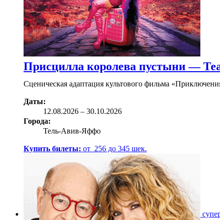
Присцилла королева пустыни — Те
Сценическая адаптация культового фильма «Приключения 
Даты:
12.08
.2026
–
30.10.2026
Города:
Тель-Авив-Яффо
Купить билеты:
от
256
до
345
шек.
супе