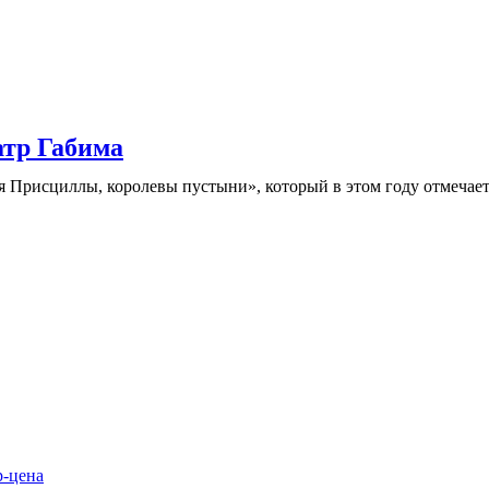
атр Габима
Присциллы, королевы пустыни», который в этом году отмечает 
р-цена