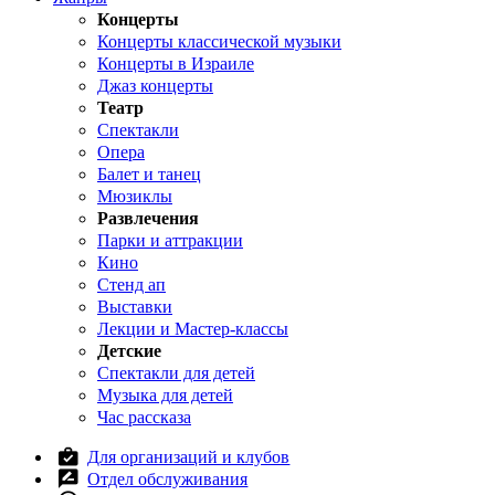
Концерты
Концерты классической музыки
Концерты в Израиле
Джаз концерты
Театр
Спектакли
Опера
Балет и танец
Мюзиклы
Развлечения
Парки и аттракции
Кино
Стенд ап
Выставки
Лекции и Мастер-классы
Детские
Спектакли для детей
Музыка для детей
Час рассказа
Для организаций и клубов
Отдел обслуживания