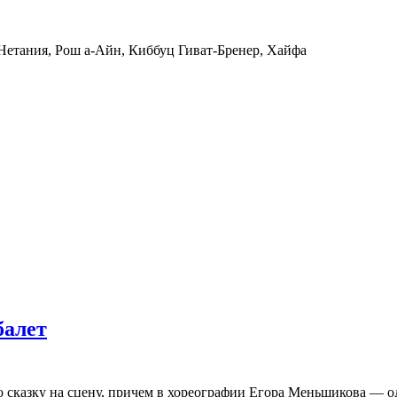
 Нетания, Рош а-Айн, Киббуц Гиват-Бренер, Хайфа
балет
ную сказку на сцену, причем в хореографии Егора Меньшикова —