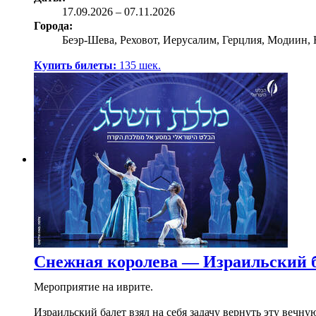
17.09
.2026
–
07.11.2026
Города:
Беэр-Шева, Реховот, Иерусалим, Герцлия, Модиин,
Купить билеты:
135
шек.
Снежная королева — Израильский 
Мероприятие на иврите.
Израильский балет взял на себя задачу вернуть эту веч