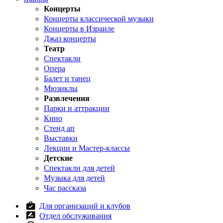
Концерты
Концерты классической музыки
Концерты в Израиле
Джаз концерты
Театр
Спектакли
Опера
Балет и танец
Мюзиклы
Развлечения
Парки и аттракции
Кино
Стенд ап
Выставки
Лекции и Мастер-классы
Детские
Спектакли для детей
Музыка для детей
Час рассказа
Для организаций и клубов
Отдел обслуживания