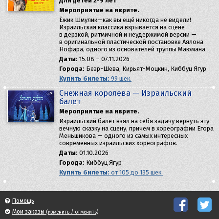
Для детей 2-9 лет
Мероприятие на иврите.
Ёжик Шмулик—как вы ещё никогда не видели!
Израильская классика взрывается на сцене
в дерзкой, ритмичной и неудержимой версии —
в оригинальной пластической постановке Аялона
Нофара, одного из основателей труппы Маюмана
Даты:
15.08 – 07.11.2026
Города:
Беэр-Шева, Кирьят-Моцкин, Киббуц Ягур
Купить билеты:
99 шек.
Снежная королева — Израильский
балет
Мероприятие на иврите.
Израильский балет взял на себя задачу вернуть эту
вечную сказку на сцену, причем в хореографии Егора
Меньшикова — одного из самых интересных
современных израильских хореографов.
Даты:
01.10.2026
Города:
Киббуц Ягур
Купить билеты:
от 105 до 135 шек.
Помощь
Мои заказы
(изменить / отменить)