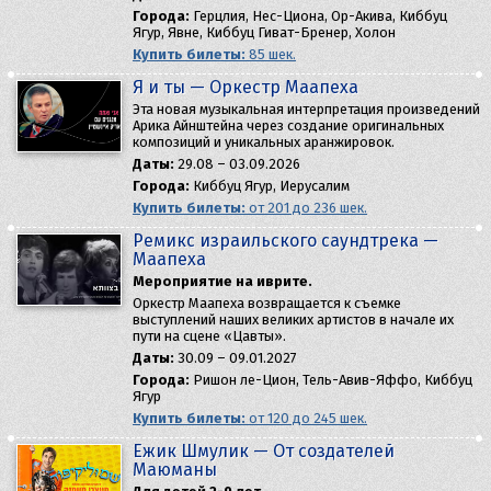
Города:
Герцлия, Нес-Циона, Ор-Акива, Киббуц
Ягур, Явне, Киббуц Гиват-Бренер, Холон
Купить билеты:
85 шек.
Я и ты — Оркестр Маапеха
Эта новая музыкальная интерпретация произведений
Арика Айнштейна через создание оригинальных
композиций и уникальных аранжировок.
Даты:
29.08 – 03.09.2026
Города:
Киббуц Ягур, Иерусалим
Купить билеты:
от 201 до 236 шек.
Ремикс израильского саундтрека —
Маапеха
Мероприятие на иврите.
Оркестр Маапеха возвращается к съемке
выступлений наших великих артистов в начале их
пути на сцене «Цавты».
Даты:
30.09 – 09.01.2027
Города:
Ришон ле-Цион, Тель-Авив-Яффо, Киббуц
Ягур
Купить билеты:
от 120 до 245 шек.
Ёжик Шмулик — От создателей
Маюманы