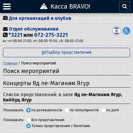
Касса BRAVO!
Для организаций и клубов
Отдел обслуживания
*3221
или
072-275-3221
вс-чт 08:00-21:00, пт: 08:00-15:00, сб: 08:00-21:00
Подбор представлений
Главная
/
Поиск мероприятий
Поиск мероприятий
Концерты Яд ле-Магиним Ягур
Список представлений: в зале
Яд ле-Магиним Ягур,
Киббуц Ягур
Показывать:
по релевантности
по популярности
по дате
Показывать:
Все представления
Только представления с билетами