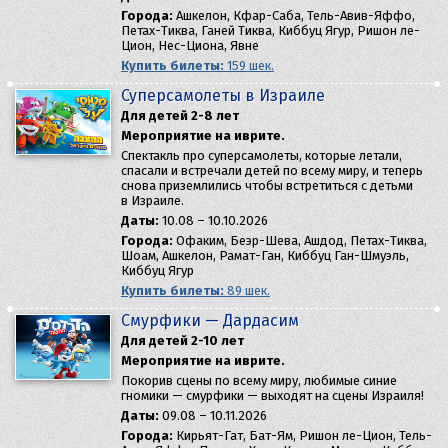
Города:
Ашкелон, Кфар-Саба, Тель-Авив-Яффо,
Петах-Тиква, Ганей Тиква, Киббуц Ягур, Ришон ле-
Цион, Нес-Циона, Явне
Купить билеты:
159 шек.
Суперсамолеты в Израиле
Для детей 2-8 лет
Мероприятие на иврите.
Спектакль про суперсамолеты, которые летали,
спасали и встречали детей по всему миру, и теперь
снова приземлились чтобы встретиться с детьми
в Израиле.
Даты:
10.08 – 10.10.2026
Города:
Офаким, Беэр-Шева, Ашдод, Петах-Тиква,
Шоам, Ашкелон, Рамат-Ган, Киббуц Ган-Шмуэль,
Киббуц Ягур
Купить билеты:
89 шек.
Смурфики — Дардасим
Для детей 2-10 лет
Мероприятие на иврите.
Покорив сцены по всему миру, любимые синие
гномики — смурфики — выходят на сцены Израиля!
Даты:
09.08 – 10.11.2026
Города:
Кирьят-Гат, Бат-Ям, Ришон ле-Цион, Тель-