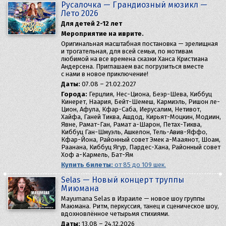
Русалочка — Грандиозный мюзикл —
Лето 2026
Для детей 2-12 лет
Мероприятие на иврите.
Оригинальная масштабная постановка — зрелищная
и трогательная, для всей семьи, по мотивам
любимой на все времена сказки Ханса Кристиана
Андерсена. Приглашаем вас погрузиться вместе
с нами в новое приключение!
Даты:
07.08 – 21.02.2027
Города:
Герцлия, Нес-Циона, Беэр-Шева, Киббуц
Кинерет, Наария, Бейт-Шемеш, Кармиэль, Ришон ле-
Цион, Афула, Кфар-Саба, Иерусалим, Нетивот,
Хайфа, Ганей Тиква, Ашдод, Кирьят-Моцкин, Модиин,
Явне, Рамат-Ган, Рамат а-Шарон, Петах-Тиква,
Киббуц Ган-Шмуэль, Ашкелон, Тель-Авив-Яффо,
Кфар-Йона, Районный совет Эмек а-Мааянот, Шоам,
Раанана, Киббуц Ягур, Пардес-Хана, Районный совет
Хоф а-Кармель, Бат-Ям
Купить билеты:
от 85 до 109 шек.
Selas — Новый концерт труппы
Миюмана
Mayumana Selas в Израиле — новое шоу группы
Маюмана. Ритм, перкуссия, танец и сценическое шоу,
вдохновлённое четырьмя стихиями.
Даты:
13.08 – 24.12.2026