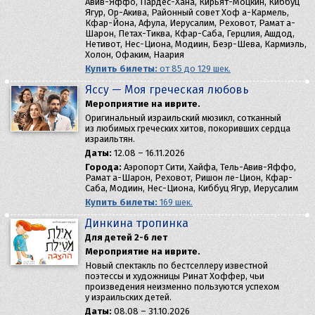
Авив-Яффо, Пардес-Хана, Кирьят-Моцкин, Киббуц
Ягур, Ор-Акива, Районный совет Хоф а-Кармель,
Кфар-Йона, Афула, Иерусалим, Реховот, Рамат а-
Шарон, Петах-Тиква, Кфар-Саба, Герцлия, Ашдод,
Нетивот, Нес-Циона, Модиин, Беэр-Шева, Кармиэль,
Холон, Офаким, Наария
Купить билеты:
от 85 до 129 шек.
Яссу — Моя греческая любовь
Мероприятие на иврите.
Оригинальный израильский мюзикл, сотканный
из любимых греческих хитов, покоривших сердца
израильтян.
Даты:
12.08 – 16.11.2026
Города:
Аэропорт Сити, Хайфа, Тель-Авив-Яффо,
Рамат а-Шарон, Реховот, Ришон ле-Цион, Кфар-
Саба, Модиин, Нес-Циона, Киббуц Ягур, Иерусалим
Купить билеты:
169 шек.
Динкина тропинка
Для детей 2-6 лет
Мероприятие на иврите.
Новый спектакль по бестселлеру известной
поэтессы и художницы Ринат Хоффер, чьи
произведения неизменно пользуются успехом
у израильских детей.
Даты:
08.08 – 31.10.2026