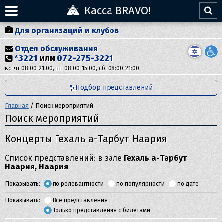
Касса BRAVO!
Для организаций и клубов
Отдел обслуживания
*3221
или
072-275-3221
вс-чт 08:00-21:00, пт: 08:00-15:00, сб: 08:00-21:00
Подбор представлений
Главная
/
Поиск мероприятий
Поиск мероприятий
Концерты Гехаль а-Тарбут Наария
Список представлений: в зале
Гехаль а-Тарбут
Наария, Наария
Показывать:
по релевантности
по популярности
по дате
Показывать:
Все представления
Только представления с билетами