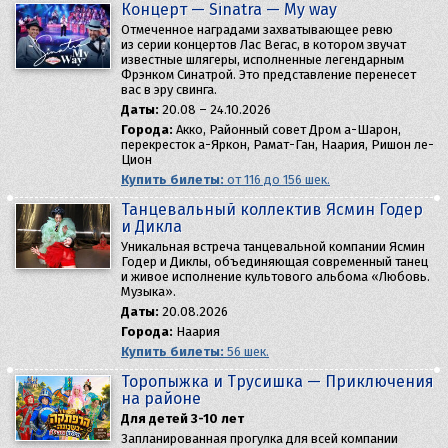
Концерт — Sinatra — My way
Отмеченное наградами захватывающее ревю
из серии концертов Лас Вегас, в котором звучат
известные шлягеры, исполненные легендарным
Фрэнком Синатрой. Это представление перенесет
вас в эру свинга.
Даты:
20.08 – 24.10.2026
Города:
Акко, Районный совет Дром а-Шарон,
перекресток а-Яркон, Рамат-Ган, Наария, Ришон ле-
Цион
Купить билеты:
от 116 до 156 шек.
Танцевальный коллектив Ясмин Годер
и Дикла
Уникальная встреча танцевальной компании Ясмин
Годер и Диклы, объединяющая современный танец
и живое исполнение культового альбома «Любовь.
Музыка».
Даты:
20.08.2026
Города:
Наария
Купить билеты:
56 шек.
Торопыжка и Трусишка — Приключения
на районе
Для детей 3-10 лет
Запланированная прогулка для всей компании