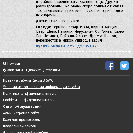
из района отменяется из-за непогоды. Друзья
разочарованы… но очень скоро понимают: самая
захватывающая приключенческая история вовсе
не снаружи…
Даты:
10.08 – 19.10.2026
Города:
Герцлия, Кфар-Йона, Кирьят-Моцкин,
Беэр-Шева, Нетания, Иерусалим, Ор-Акива, Кирьят-
Гат, Нетивот, Районный совет Дром а-Шарон,
перекресток а-Яркон, Ашдод, Наария
Купить билеты:
от 95 до 105 шек.
Помощь
Мои заказы
(изменить / отменить)
Правила работы Кассы BRAVO!
Условия использования информации с сайта
Политика конфиденциальности
Cookie и конфиденциальность
Отдел обслуживания
Администрация сайта
Вход для продюсеров
Владельцам сайтов
Для организаций и клубов