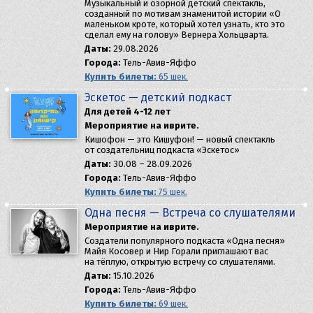
Музыкальный и озорной детский спектакль,
созданный по мотивам знаменитой истории «О
маленьком кроте, который хотел узнать, кто это
сделал ему на голову» Вернера Хольцварта.
Даты:
29.08.2026
Города:
Тель-Авив-Яффо
Купить билеты:
65 шек.
Эскетос — детский подкаст
Для детей 4-12 лет
Мероприятие на иврите.
Кишофон — это Кишуфон! — новый спектакль
от создательниц подкаста «Эскетос»
Даты:
30.08 – 28.09.2026
Города:
Тель-Авив-Яффо
Купить билеты:
75 шек.
Одна песня — Встреча со слушателями
Мероприятие на иврите.
Создатели популярного подкаста «Одна песня»
Майя Косовер и Нир Горали приглашают вас
на тёплую, открытую встречу со слушателями.
Даты:
15.10.2026
Города:
Тель-Авив-Яффо
Купить билеты:
69 шек.