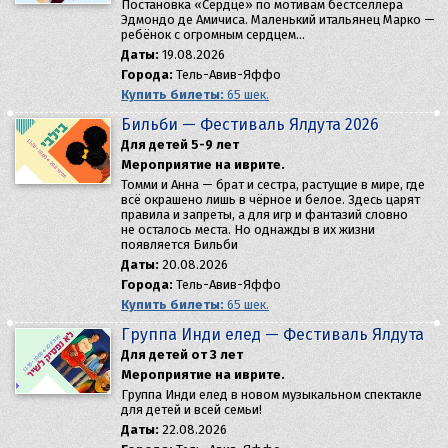
Постановка «Сердце» по мотивам бестселлера
Эдмондо де Амичиса. Маленький итальянец Марко —
ребёнок с огромным сердцем…
Даты:
19.08.2026
Города:
Тель-Авив-Яффо
Купить билеты:
65 шек.
Бильби — Фестиваль Ялдута 2026
Для детей 5-9 лет
Мероприятие на иврите.
Томми и Анна — брат и сестра, растущие в мире, где
всё окрашено лишь в чёрное и белое. Здесь царят
правила и запреты, а для игр и фантазий словно
не осталось места. Но однажды в их жизни
появляется Бильби
Даты:
20.08.2026
Города:
Тель-Авив-Яффо
Купить билеты:
65 шек.
Группа Инди елед — Фестиваль Ялдута
Для детей от 3 лет
Мероприятие на иврите.
Группа Инди елед в новом музыкальном спектакле
для детей и всей семьи!
Даты:
22.08.2026