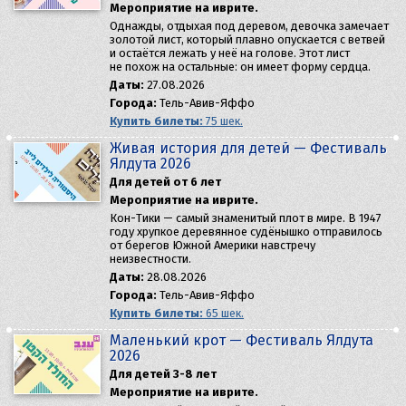
Мероприятие на иврите.
Однажды, отдыхая под деревом, девочка замечает
золотой лист, который плавно опускается с ветвей
и остаётся лежать у неё на голове. Этот лист
не похож на остальные: он имеет форму сердца.
Даты:
27.08.2026
Города:
Тель-Авив-Яффо
Купить билеты:
75 шек.
Живая история для детей — Фестиваль
Ялдута 2026
Для детей от 6 лет
Мероприятие на иврите.
Кон-Тики — самый знаменитый плот в мире. В 1947
году хрупкое деревянное судёнышко отправилось
от берегов Южной Америки навстречу
неизвестности.
Даты:
28.08.2026
Города:
Тель-Авив-Яффо
Купить билеты:
65 шек.
Маленький крот — Фестиваль Ялдута
2026
Для детей 3-8 лет
Мероприятие на иврите.