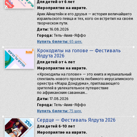
Для детей от 6 лет
Мероприятие на иврите.
Арик Айнштейн и его друзья — история величайшего
израильского певца и тех, кого он встретил на своём
творческом пути.
Даты:
16.08.2026
Города:
Тель-Авив-Яффо
Купить билеты:
65 шек.
Крокодилы на голове — Фестиваль
Ялдута 2026
Для детей от 4 лет
Мероприятие на иврите.
«Крокодилы на голове» — это книга и музыкальный
спектакль нового проекта любимого иерусалимского
оркестра «Марш Дондурма», приглашающего
зрителей в увлекательное путешествие
по африканским саваннам…
Даты:
17.08.2026
Города:
Тель-Авив-Яффо
Купить билеты:
75 шек.
Сердце — Фестиваль Ялдута 2026
Для детей 6-10 лет
Мероприятие на иврите.