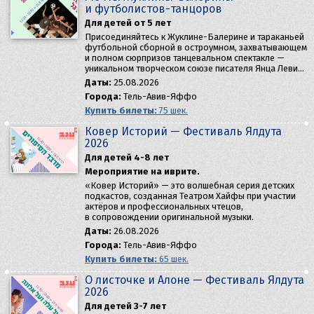
и футболистов-танцоров
Для детей от 5 лет
Присоединяйтесь к Жуклине-Балерине и тараканьей
футбольной сборной в остроумном, захватывающем
и полном сюрпризов танцевальном спектакле —
уникальном творческом союзе писателя Янца Леви…
Даты:
25.08.2026
Города:
Тель-Авив-Яффо
Купить билеты:
75 шек.
Ковер Историй — Фестиваль Ялдута
2026
Для детей 4-8 лет
Мероприятие на иврите.
«Ковер Историй» — это волшебная серия детских
подкастов, созданная Театром Хайфы при участии
актёров и профессиональных чтецов,
в сопровождении оригинальной музыки.
Даты:
26.08.2026
Города:
Тель-Авив-Яффо
Купить билеты:
65 шек.
О листочке и Алоне — Фестиваль Ялдута
2026
Для детей 3-7 лет