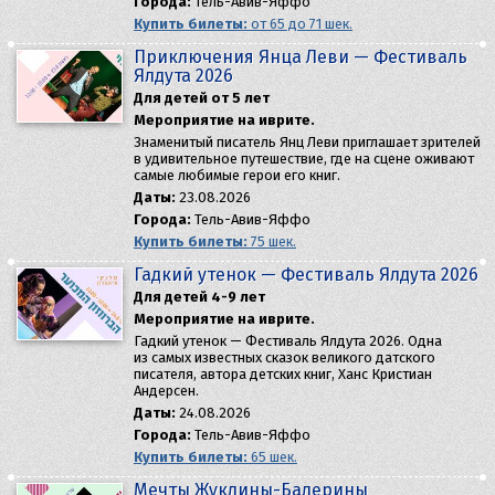
Города:
Тель-Авив-Яффо
Купить билеты:
от 65 до 71 шек.
Приключения Янца Леви — Фестиваль
Ялдута 2026
Для детей от 5 лет
Мероприятие на иврите.
Знаменитый писатель Янц Леви приглашает зрителей
в удивительное путешествие, где на сцене оживают
самые любимые герои его книг.
Даты:
23.08.2026
Города:
Тель-Авив-Яффо
Купить билеты:
75 шек.
Гадкий утенок — Фестиваль Ялдута 2026
Для детей 4-9 лет
Мероприятие на иврите.
Гадкий утенок — Фестиваль Ялдута 2026. Одна
из самых известных сказок великого датского
писателя, автора детских книг, Ханс Кристиан
Андерсен.
Даты:
24.08.2026
Города:
Тель-Авив-Яффо
Купить билеты:
65 шек.
Мечты Жуклины-Балерины