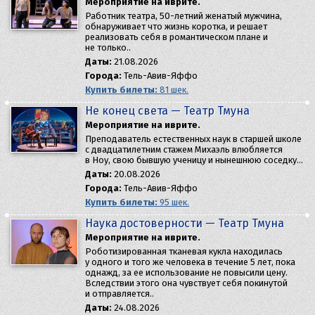
Мероприятие на иврите.
Работник театра, 50-летний женатый мужчина,
обнаруживает что жизнь коротка, и решает
реализовать себя в романтическом плане и
не только..
Даты:
21.08.2026
Города:
Тель-Авив-Яффо
Купить билеты:
81 шек.
Не конец света — Театр Тмуна
Мероприятие на иврите.
Преподаватель естественных наук в старшей школе
с двадцатилетним стажем Михаэль влюбляется
в Ноу, свою бывшую ученицу и нынешнюю соседку…
Даты:
20.08.2026
Города:
Тель-Авив-Яффо
Купить билеты:
95 шек.
Наука достоверности — Театр Тмуна
Мероприятие на иврите.
Роботизированная тканевая кукла находилась
у одного и того же человека в течение 5 лет, пока
однажд, за ее использование не повысили цену.
Вследствии этого она чувствует себя покинутой
и отправляется..
Даты:
24.08.2026