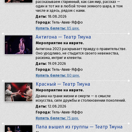
рассказываем старинный, как сам мир, рассказ —
один и тот же в любой точке земного шара, в том
числе и здесь, рядом с нами.
Даты:
18.08.2026
Города:
Тель-Авив-Яффо
Купить билеты:
85 шек.
Антигона — Театр Тмуна
Мероприятие на иврите.
Антигона 2023 раскрывает правду о правительстве.
Оно уродливо, не стыдится своего невежества,
расизма, интриг и клеветы.
Даты:
19.09.2026
Города:
Тель-Авив-Яффо
Купить билеты:
80 шек.
Красный — Театр Тмуна
Мероприятие на иврите.
Драма на грани жизни и смерти — о смысле
искусства, силе дружбы и столкновении поколений.
Даты:
12.08.2026
Города:
Тель-Авив-Яффо
Купить билеты:
75 шек.
Папа вышел из группы — Театр Тмуна