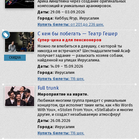
Арика Айнштейна через создание оригинальных
композиций и уникальных аранжировок.
Даты:
29.08 – 03.09.2026
Города:
Киббуц Ягур, Иерусалим
Купить билеты:
от 201 до 236 шек.
С кем бы побегать — Театр Гешер
Супер-цена и для пенсионеров
Можно ли влюбиться в девушку, с которой ты
никогда не встречался? Шестнадцатилетний Асаф
получает задание — разыскать хозяев собаки,
СКИДКА
найденной на улицах Иерусалима.
Даты:
14.09 – 15.09.2026
Города:
Иерусалим
Купить билеты:
116 шек.
Full trunk
Мероприятие на иврите.
Любимая многими группа приедет с уникальным
концертом, где исполнит такие хиты, как «No Words
With You», «Stolen From You», «Stellabat» и многие
другие, и создаст незабываемую атмосферу!
Даты:
26.08.2026
Города:
Иерусалим
Купить билеты:
116 шек.