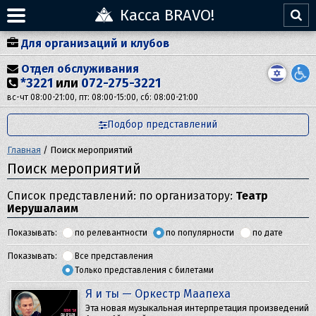
Касса BRAVO!
Для организаций и клубов
Отдел обслуживания
*3221
или
072-275-3221
вс-чт 08:00-21:00, пт: 08:00-15:00, сб: 08:00-21:00
Подбор представлений
Главная
/
Поиск мероприятий
Поиск мероприятий
Список представлений: по организатору:
Театр
Иерушалаим
Показывать:
по релевантности
по популярности
по дате
Показывать:
Все представления
Только представления с билетами
Я и ты — Оркестр Маапеха
Эта новая музыкальная интерпретация произведений