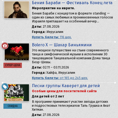
Бения Бараби — Фестиваль Конец лета
Мероприятие на иврите.
Бения Бараби с концертом в формате standing —
один из самых любимых и проникновенных голосов
Израиля приглашает на особенный вечер…
Даты:
27.08.2026
Города:
Иерусалим
Купить билеты:
116 шек.
Bolero X — Шахар Биньямини
Это мощное путешествие на стыке современного
танца и симфонической музыки в исполнении 30
танцовщиков Танцевальной компании Дома танца
Беэр-Шевы.
СУПЕР-ЦЕНА
Даты:
02.11 – 03.11.2026
Города:
Хайфа, Иерусалим
Купить билеты:
от 165 до 245 шек.
Песни группы Каверет для детей
Особые цены для посетителей сайта
Для детей от 2 лет
В программе принимают участие звёзды детских
и подростковых телесериалов Таль Грушка и Анат
СКИДКА
Хитман.
Даты:
27.08.2026