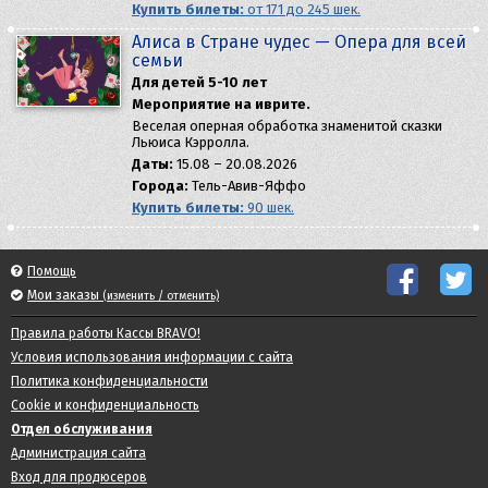
Купить билеты:
от 171 до 245 шек.
Алиса в Стране чудес — Опера для всей
семьи
Для детей 5-10 лет
Мероприятие на иврите.
Веселая оперная обработка знаменитой сказки
Льюиса Кэрролла.
Даты:
15.08 – 20.08.2026
Города:
Тель-Авив-Яффо
Купить билеты:
90 шек.
Помощь
Мои заказы
(изменить / отменить)
Правила работы Кассы BRAVO!
Условия использования информации с сайта
Политика конфиденциальности
Cookie и конфиденциальность
Отдел обслуживания
Администрация сайта
Вход для продюсеров