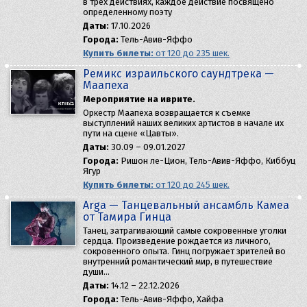
в трех действиях, каждое действие посвящено
определенному поэту
Даты:
17.10.2026
Города:
Тель-Авив-Яффо
Купить билеты:
от 120 до 235 шек.
Ремикс израильского саундтрека —
Маапеха
Мероприятие на иврите.
Оркестр Маапеха возвращается к съемке
выступлений наших великих артистов в начале их
пути на сцене «Цавты».
Даты:
30.09 – 09.01.2027
Города:
Ришон ле-Цион, Тель-Авив-Яффо, Киббуц
Ягур
Купить билеты:
от 120 до 245 шек.
Arga — Танцевальный ансамбль Камеа
от Тамира Гинца
Танец, затрагивающий самые сокровенные уголки
сердца. Произведение рождается из личного,
сокровенного опыта. Гинц погружает зрителей во
внутренний романтический мир, в путешествие
души…
Даты:
14.12 – 22.12.2026
Города:
Тель-Авив-Яффо, Хайфа