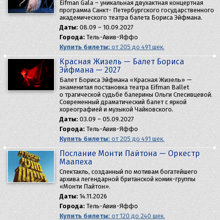
Eifman Gala – уникальная двухактная концертная
программа Санкт- Петербургского государственного
академического театра балета Бориса Эйфмана.
Даты:
08.09 – 10.09.2027
Города:
Тель-Авив-Яффо
Купить билеты:
от 205 до 491 шек.
Красная Жизель — Балет Бориса
Эйфмана — 2027
Балет Бориса Эйфмана «Красная Жизель» —
знаменитая постановка театра Eifman Ballet
о трагической судьбе балерины Ольги Спесивцевой.
Современный драматический балет с яркой
хореографией и музыкой Чайковского.
Даты:
03.09 – 05.09.2027
Города:
Тель-Авив-Яффо
Купить билеты:
от 205 до 491 шек.
Послание Монти Пайтона — Оркестр
Маапеха
Спектакль, созданный по мотивам богатейшего
архива легендарной британской комик-группы
«Монти Пайтон».
Даты:
14.11.2026
Города:
Тель-Авив-Яффо
Купить билеты:
от 120 до 240 шек.