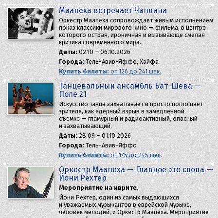
Маапеха встречает Чаплина
Оркестр Маапеха сопровождает живым исполнением
показ классики мирового кино — фильма, в центре
которого острая, ироничная и вызывающе смелая
критика современного мира.
Даты:
02.10 – 06.10.2026
Города:
Тель-Авив-Яффо, Хайфа
Купить билеты:
от 126 до 241 шек.
Танцевальный ансамбль Бат-Шева —
Поле 21
Искусство танца захватывает и просто поглощает
зрителя, как ядерный взрыв в замедленной
съемке — гламурный и радиоактивный, опасный
и захватывающий.
Даты:
28.09 – 01.10.2026
Города:
Тель-Авив-Яффо
Купить билеты:
от 175 до 245 шек.
Оркестр Маапеха — Главное это слова —
Йони Рехтер
Мероприятие на иврите.
Йони Рехтер, один из самых выдающихся
и уважаемых музыкантов в еврейской музыке,
человек мелодий, и Оркестр Маапеха. Мероприятие