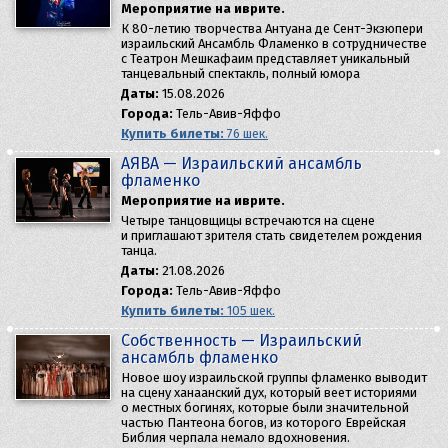
Мероприятие на иврите.
К 80-летию творчества Антуана де Сент-Экзюпери
израильский Ансамбль Фламенко в сотрудничестве
с Театрон Мешкафаим представляет уникальный
танцевальный спектакль, полный юмора
Даты:
15.08.2026
Города:
Тель-Авив-Яффо
Купить билеты:
76 шек.
AЯBA — Израильский ансамбль
фламенко
Мероприятие на иврите.
Четыре танцовщицы встречаются на сцене
и приглашают зрителя стать свидетелем рождения
танца.
Даты:
21.08.2026
Города:
Тель-Авив-Яффо
Купить билеты:
105 шек.
Собственность — Израильский
ансамбль фламенко
Новое шоу израильской группы фламенко выводит
на сцену ханаанский дух, который веет историями
о местных богинях, которые были значительной
частью Пантеона богов, из которого Еврейская
Библия черпала немало вдохновения.