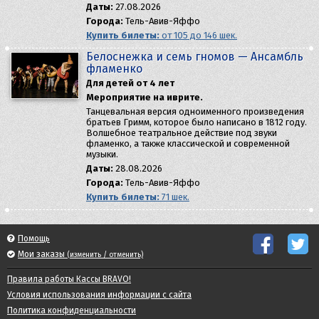
Даты:
27.08.2026
Города:
Тель-Авив-Яффо
Купить билеты:
от 105 до 146 шек.
Белоснежка и семь гномов — Aнсамбль
фламенко
Для детей от 4 лет
Мероприятие на иврите.
Танцевальная версия одноименного произведения
братьев Гримм, которое было написано в 1812 году.
Волшебное театральное действие под звуки
фламенко, а также классической и современной
музыки.
Даты:
28.08.2026
Города:
Тель-Авив-Яффо
Купить билеты:
71 шек.
Помощь
Мои заказы
(изменить / отменить)
Правила работы Кассы BRAVO!
Условия использования информации с сайта
Политика конфиденциальности