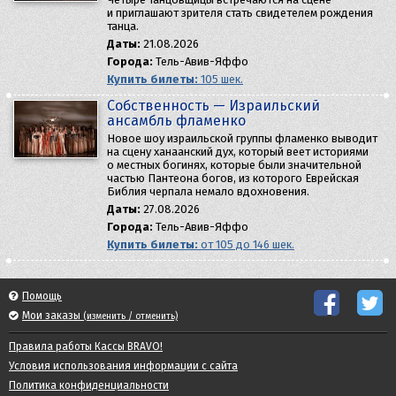
и приглашают зрителя стать свидетелем рождения
танца.
Даты:
21.08.2026
Города:
Тель-Авив-Яффо
Купить билеты:
105 шек.
Собственность — Израильский
ансамбль фламенко
Новое шоу израильской группы фламенко выводит
на сцену ханаанский дух, который веет историями
о местных богинях, которые были значительной
частью Пантеона богов, из которого Еврейская
Библия черпала немало вдохновения.
Даты:
27.08.2026
Города:
Тель-Авив-Яффо
Купить билеты:
от 105 до 146 шек.
Помощь
Мои заказы
(изменить / отменить)
Правила работы Кассы BRAVO!
Условия использования информации с сайта
Политика конфиденциальности