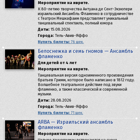
Мероприятие на иврите.
К 80-летию творчества Антуана де Сент-Экзюпери
израильский Ансамбль Фламенко в сотрудничестве
с Театрон Мешкафаим представляет уникальный
танцевальный спектакль, полный юмора
Даты:
15.08.2026
Города:
Тель-Авив-Яффо
Купить билеты:
76 шек.
Белоснежка и семь гномов — Aнсамбль
фламенко
Для детей от 4 лет
Мероприятие на иврите.
Танцевальная версия одноименного произведения
братьев Гримм, которое было написано в 1812 году.
Волшебное театральное действие под звуки
фламенко, а также классической и современной
музыки.
Даты:
28.08.2026
Города:
Тель-Авив-Яффо
Купить билеты:
71 шек.
AЯBA — Израильский ансамбль
фламенко
Мероприятие на иврите.
Четыре танцовщицы встречаются на сцене