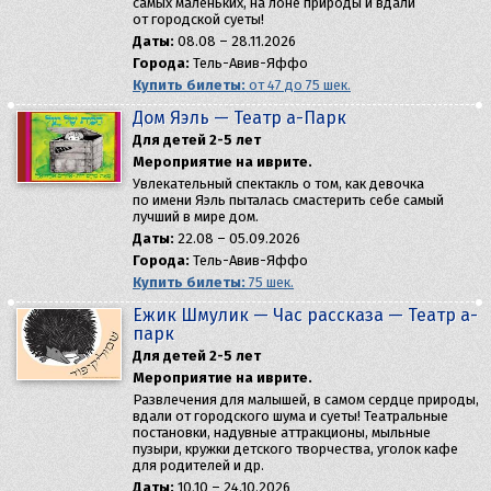
самых маленьких, на лоне природы и вдали
от городской суеты!
Даты:
08.08 – 28.11.2026
Города:
Тель-Авив-Яффо
Купить билеты:
от 47 до 75 шек.
Дом Яэль — Театр а-Парк
Для детей 2-5 лет
Мероприятие на иврите.
Увлекательный спектакль о том, как девочка
по имени Яэль пыталась смастерить себе самый
лучший в мире дом.
Даты:
22.08 – 05.09.2026
Города:
Тель-Авив-Яффо
Купить билеты:
75 шек.
Ёжик Шмулик — Час рассказа — Театр а-
парк
Для детей 2-5 лет
Мероприятие на иврите.
Развлечения для малышей, в самом сердце природы,
вдали от городского шума и суеты! Театральные
постановки, надувные аттракционы, мыльные
пузыри, кружки детского творчества, уголок кафе
для родителей и др.
Даты:
10.10 – 24.10.2026