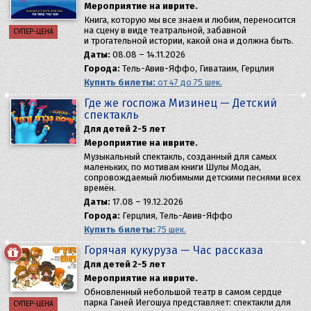
Мероприятие на иврите.
Книга, которую мы все знаем и любим, переносится
на сцену в виде театральной, забавной
СУПЕР-ЦЕНА
и трогательной истории, какой она и должна быть.
Даты:
08.08 – 14.11.2026
Города:
Тель-Авив-Яффо, Гиватаим, Герцлия
Купить билеты:
от 47 до 75 шек.
Где же госпожа Мизинец — Детский
спектакль
Для детей 2-5 лет
Мероприятие на иврите.
Музыкальный спектакль, созданный для самых
маленьких, по мотивам книги Шулы Модан,
сопровождаемый любимыми детскими песнями всех
времён.
Даты:
17.08 – 19.12.2026
Города:
Герцлия, Тель-Авив-Яффо
Купить билеты:
75 шек.
Горячая кукуруза — Час рассказа
Для детей 2-5 лет
Мероприятие на иврите.
Обновленный небольшой театр в самом сердце
парка Ганей Иегошуа представляет: спектакли для
СУПЕР-ЦЕНА