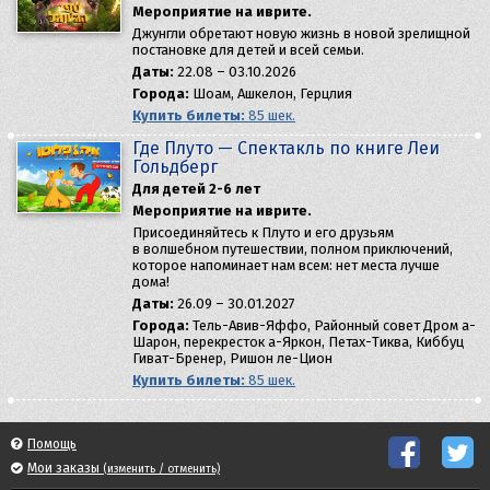
Мероприятие на иврите.
Джунгли обретают новую жизнь в новой зрелищной
постановке для детей и всей семьи.
Даты:
22.08 – 03.10.2026
Города:
Шоам, Ашкелон, Герцлия
Купить билеты:
85 шек.
Где Плуто — Спектакль по книге Леи
Гольдберг
Для детей 2-6 лет
Мероприятие на иврите.
Присоединяйтесь к Плуто и его друзьям
в волшебном путешествии, полном приключений,
которое напоминает нам всем: нет места лучше
дома!
Даты:
26.09 – 30.01.2027
Города:
Тель-Авив-Яффо, Районный совет Дром а-
Шарон, перекресток а-Яркон, Петах-Тиква, Киббуц
Гиват-Бренер, Ришон ле-Цион
Купить билеты:
85 шек.
Помощь
Мои заказы
(изменить / отменить)