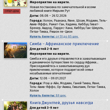
Мероприятие на иврите.
Новая постановка по замечательной и всеми
любимой книге Мирьям Рут
СУПЕР-ЦЕНА
Даты:
08.08 – 26.12.2026
Города:
Холон, Раанана, Явне, Шоам, Модиин, Тель-
Авив-Яффо, Рамат-Ган, Кадима, Киббуц Гиват-
Бренер, Ашдод, Пардес-Хана, Киббуц Ган-Шмуэль,
Петах-Тиква, Ришон ле-Цион
Купить билеты:
от 51 до 85 шек.
Симба – Африканское приключение
Для детей 2-8 лет
Мероприятие на иврите.
Симба и его друзья отправляются в захватывающее
и динамичное путешествие по сердцу Африки…
Присоединяйтесь к захватывающему дух
приключению, которое подарит всей семье
незабываемые впечатления!
Даты:
12.08 – 09.01.2027
Города:
Рош а-Айн, Модиин, Ганей Тиква, Явне,
Тель-Авив-Яффо, Ор-Акива, Гиватаим, Петах-Тиква,
Холон
Купить билеты:
89 шек.
Книга Джунглей, друзья навсегда
Для детей 3-9 лет