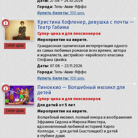
Даты:
27.08 – 24.10.2026
Города:
Тель-Авив-Яффо
Купить билеты:
100 шек.
Кристина Хофленер, девушка с почты —
Театр Габима
Супер-цена и для пенсионеров
Мероприятие на иврите.
Грандиозная сценическая интерпретация одного
СУПЕР-ЦЕНА
из самых любимых романов всех времен, автора
и журналиста, австрийскo-еврейского классика
Стефана Цвейга
Даты:
07.08 – 23.11.2026
Города:
Тель-Авив-Яффо
Купить билеты:
100 шек.
Пиноккио — Волшебный мюзикл для
детей
Супер-цена и для пенсионеров
Для детей от 5 лет
Мероприятие на иврите.
СУПЕР-ЦЕНА
Волшебный мюзикл, полный юмора и воображения
Эфраима Сидона и Мирона Минстера,
вдохновленный любимой историей Карло
Коллоди, — для детей (настоящих!) и детей
в глубине души.