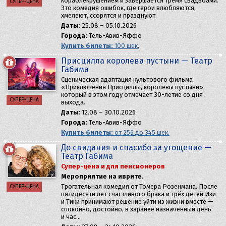
кораблекрушением и завершается тремя свадьбами.
СУПЕР-ЦЕНА
Это комедия ошибок, где герои влюбляются,
хмелеют, ссорятся и празднуют.
Даты:
25.08 – 05.10.2026
Города:
Тель-Авив-Яффо
Купить билеты:
100 шек.
Присцилла королева пустыни — Театр
Габима
Сценическая адаптация культового фильма
«Приключения Присциллы, королевы пустыни»,
который в этом году отмечает 30-летие со дня
СУПЕР-ЦЕНА
выхода.
Даты:
12.08 – 30.10.2026
Города:
Тель-Авив-Яффо
Купить билеты:
от 256 до 345 шек.
До свидания и спасибо за угощение —
Театр Габима
Супер-цена и для пенсионеров
Мероприятие на иврите.
​Трогательная комедия от Томера Розенмана. После
СУПЕР-ЦЕНА
пятидесяти лет счастливого брака и трёх детей Изи
и Тики принимают решение уйти из жизни вместе —
спокойно, достойно, в заранее назначенный день
и час…