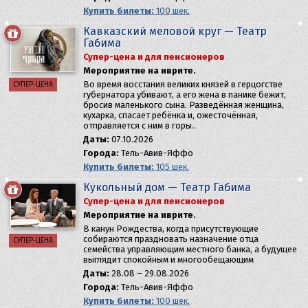
Купить билеты:
100 шек.
Кавказский меловой круг — Театр
Габима
Супер-цена и для пенсионеров
Мероприятие на иврите.
Во время восстания великих князей в герцогстве
СУПЕР-ЦЕНА
губернатора убивают, а его жена в панике бежит,
бросив маленького сына. Разведённая женщина,
кухарка, спасает ребёнка и, ожесточённая,
отправляется с ним в горы..
Даты:
07.10.2026
Города:
Тель-Авив-Яффо
Купить билеты:
105 шек.
Кукольный дом — Театр Габима
Супер-цена и для пенсионеров
Мероприятие на иврите.
В канун Рождества, когда присутствующие
собираются праздновать назначение отца
СУПЕР-ЦЕНА
семейства управляющим местного банка, а будущее
выглядит спокойным и многообещающим
Даты:
28.08 – 29.08.2026
Города:
Тель-Авив-Яффо
Купить билеты:
100 шек.