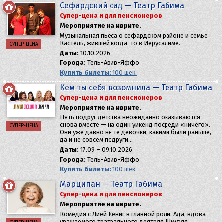
Сефардский сад — Театр Габима
Супер-цена и для пенсионеров
Мероприятие на иврите.
Музыкальная пьеса о сефардском районе и семье
Кастель, жившей когда-то в Иерусалиме.
СУПЕР-ЦЕНА
Даты:
10.10.2026
Города:
Тель-Авив-Яффо
Купить билеты:
100 шек.
Кем ты себя возомнила — Театр Габима
Супер-цена и для пенсионеров
Мероприятие на иврите.
Пять подруг детства неожиданно оказываются
снова вместе — на один уикенд посреди «ничего».
СУПЕР-ЦЕНА
Они уже давно не те девочки, какими были раньше,
да и не совсем подруги…
Даты:
17.09 – 09.10.2026
Города:
Тель-Авив-Яффо
Купить билеты:
100 шек.
Марципан — Театр Габима
Супер-цена и для пенсионеров
Мероприятие на иврите.
Комедия с Лией Кениг в главной роли. Ада, вдова
уважаемого театрального деятеля Шмуэля