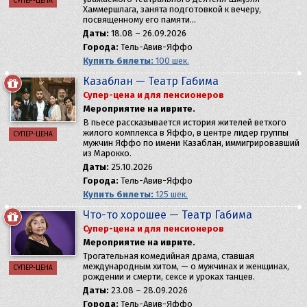
СУПЕР-ЦЕНА
Хаммершлага, занята подготовкой к вечеру,
посвященному его памяти…
Даты:
18.08 – 26.09.2026
Города:
Тель-Авив-Яффо
Купить билеты:
100 шек.
Казаблан — Театр Габима
Супер-цена и для пенсионеров
Мероприятие на иврите.
В пьесе рассказывается история жителей ветхого
жилого комплекса в Яффо, в центре лидер группы
СУПЕР-ЦЕНА
мужчин Яффо по имени Казаблан, иммигрировавший
из Марокко.
Даты:
25.10.2026
Города:
Тель-Авив-Яффо
Купить билеты:
125 шек.
Что-то хорошее — Театр Габима
Супер-цена и для пенсионеров
Мероприятие на иврите.
Трогательная комедийная драма, ставшая
международным хитом, — о мужчинах и женщинах,
СУПЕР-ЦЕНА
рождении и смерти, сексе и уроках танцев.
Даты:
23.08 – 28.09.2026
Города:
Тель-Авив-Яффо