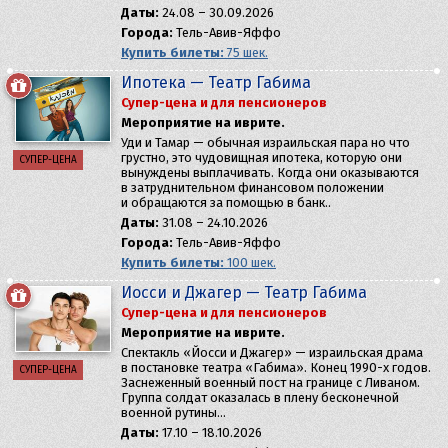
Даты:
24.08 – 30.09.2026
Города:
Тель-Авив-Яффо
Купить билеты:
75 шек.
Ипотека — Театр Габима
Супер-цена и для пенсионеров
Мероприятие на иврите.
Уди и Тамар — обычная израильская пара но что
грустно, это чудовищная ипотека, которую они
СУПЕР-ЦЕНА
вынуждены выплачивать. Когда они оказываются
в затруднительном финансовом положении
и обращаются за помощью в банк..
Даты:
31.08 – 24.10.2026
Города:
Тель-Авив-Яффо
Купить билеты:
100 шек.
Йосси и Джагер — Театр Габима
Супер-цена и для пенсионеров
Мероприятие на иврите.
​Спектакль «Йосси и Джагер» — израильская драма
в постановке театра «Габима». Конец 1990-х годов.
СУПЕР-ЦЕНА
Заснеженный военный пост на границе с Ливаном.
Группа солдат оказалась в плену бесконечной
военной рутины…
Даты:
17.10 – 18.10.2026