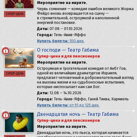
Мероприятие на иврите.
Червь сомнения — комедия ошибок великого Жоржа
Фейдо вновь возвращается на сцену —
СУПЕР-ЦЕНА
в стремительной, остроумной и наполненной
энергией постановке.
Даты:
07.08 – 01.10.2026
Города:
Тель-Авив-Яффо
Купить билеты:
100 шек.
О господи — Театр Габима
Супер-цена и для пенсионеров
Мероприятие на иврите.
Остроумная и трогательная комедия от Анбт Гов,
одной из величайших драматургов Израиля,
СУПЕР-ЦЕНА
предлагает человечный и доброжелательный взгляд
на вызовы жизни и на судьбоносные испытания,
которые ниспосылает нам сам Бог.
Даты:
12.08 – 14.10.2026
Города:
Тель-Авив-Яффо, Ганей Тиква, Кармиэль
Купить билеты:
от 91 до 125 шек.
Двенадцатая ночь — Театр Габима
Супер-цена и для пенсионеров
Мероприятие на иврите.
Двенадцатая ночь, это пьеса, которая начинается