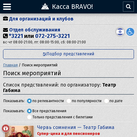
Касса BRAVO!
Для организаций и клубов
Отдел обслуживания
*3221
или
072-275-3221
вс-чт 08:00-21:00, пт: 08:00-15:00, сб: 08:00-21:00
Подбор представлений
Главная
/
Поиск мероприятий
Поиск мероприятий
Список представлений: по организатору:
Театр
Габима
Показывать:
по релевантности
по популярности
по дате
Показывать:
Все представления
Только представления с билетами
Червь сомнения — Театр Габима
Супер-цена и для пенсионеров