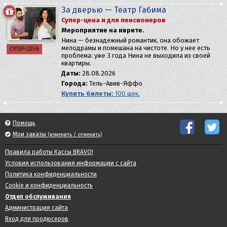
За дверью — Театр Габима
Супер-цена и для пенсионеров
Мероприятие на иврите.
Нина — безнадежный романтик, она обожает
мелодрамы и помешана на чистоте. Но у нее есть
СУПЕР-ЦЕНА
проблема: уже 3 года Нина не выходила из своей
квартиры.
Даты:
28.08.2026
Города:
Тель-Авив-Яффо
Купить билеты:
100 шек.
Помощь
Мои заказы
(изменить / отменить)
Правила работы Кассы BRAVO!
Условия использования информации с сайта
Политика конфиденциальности
Cookie и конфиденциальность
Отдел обслуживания
Администрация сайта
Вход для продюсеров