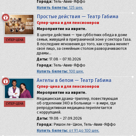
Города:
Тель-Авив-Яффо
Купить билеты:
125 шек.
Простые действия — Театр Габима
Супер-цена и для пенсионеров
Мероприятие на иврите.
В центре действия — три субботних обеда в доме
семьи, живущей в приграничной зоне у сектора Газа.
СУПЕР-ЦЕНА
В последние мгновения до того, как страна меняет
своё лицо, за семейным столом разворачиваются
драмы…
Даты:
17.08 – 07.10.2026
Города:
Тель-Авив-Яффо
Купить билеты:
100 шек.
Ангелы в белом — Театр Габима
Супер-цена и для пенсионеров
Мероприятие на иврите.
Медицинская драма-триллер, повествующая
об отделении ЭКО в больнице — в мире, где
СУПЕР-ЦЕНА
репродуктивная медицина переплетается
с коррупцией.
Даты:
19.08 – 27.09.2026
Города:
Ришон ле-Цион, Тель-Авив-Яффо
Купить билеты:
от 91 до 100 шек.