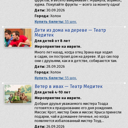
фруктов, и весело выкрикивает: Мушмула, абрикос,
хурма. Покупайте фрукты — всего за монету одна!
Даты:
30.09.2026
Города:
Холон
Купить билеты:
55 шек.
Дети из дома на дереве — Театр
Медитек
Для детей от 8 лет
Мероприятие на иврите.
Много лет назад, когда отец Эрана еще ходил
в садик, он построил дом на дереве. И до сих пор
они с друзьями, как и в детстве, собираются там.
Даты:
28.09.2026
Города:
Холон
Купить билеты:
55 шек.
Ветер в ивах — Театр Медитек
Для детей 4-10 лет
Мероприятие на иврите.
Добрые друзья уважаемого мистера Тоада
готовятся к празднованию его дня рождения.
Миссис Крот, мистер Ёжик и миссис Крыса принесли
подарки, чай и домашнее печенье, но когда
появляется избалованный мистер Тоуд…
Даты:
26.09.2026