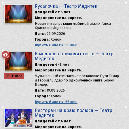
Русалочка — Театр Медитек
Для детей от 5 лет
Мероприятие на иврите.
Новая интерпретация любимой сказки Ганса
Христиана Андерсена.
Даты:
29.09.2026
Города:
Холон
Купить билеты:
55 шек.
К медведю приходит гость — Театр
Медитек
Для детей 4-9 лет
Мероприятие на иврите.
Музыкальный спектакль в постановке Рути Тамир
СУПЕР-ЦЕНА
и Габриэль Адар по одноименной книге Бонни
Беккер.
Даты:
19.08.2026
Города:
Холон
Купить билеты:
55 шек.
Ресторан на краю полюса — Театр
Медитек
Для детей от 4 лет
Мероприятие на иврите.