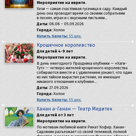
Мероприятие на иврите.
Хези — самая счастливая гусеница в саду. Каждый
день она проводит время со своими собратьями
в песнях, играх и с вкусными листьями…
Даты:
08.08 – 05.09.2026
Города:
Холон
Купить билеты:
55 шек.
Крошечное королевство
Для детей 4-9 лет
Мероприятие на иврите.
В день ежегодного Праздника клубники — «Хаги-
Тут» — четверо жителей крошечного королевства
собираются вместе и с удивлением узнают, что один
из них тайком вырастил растение, не имеющее
никакого отношения к клубнике…
Даты:
27.09.2026
Города:
Холон
Купить билеты:
55 шек.
Ханан а-Ганан — Театр Медитек
Для детей от 3 лет
Мероприятие на иврите.
По мотивам любимой книги Ринат Хофер. Ханан-
Садовник разъезжает со своей тележкой, полной