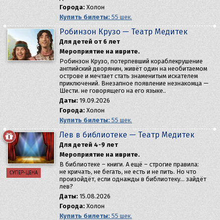
Города:
Холон
Купить билеты:
55 шек.
Робинзон Крузо — Театр Медитек
Для детей от 6 лет
Мероприятие на иврите.
Робинзон Крузо, потерпевший кораблекрушение
английский дворянин, живёт один на необитаемом
острове и мечтает стать знаменитым искателем
приключений. Внезапное появление незнакомца —
Шести. не говорящего на его языке..
Даты:
19.09.2026
Города:
Холон
Купить билеты:
55 шек.
Лев в библиотеке — Театр Медитек
Для детей 4-9 лет
Мероприятие на иврите.
В библиотеке – книги. А ещё – строгие правила:
не кричать, не бегать, не есть и не пить. Но что
СУПЕР-ЦЕНА
произойдёт, если однажды в библиотеку… зайдёт
лев?
Даты:
15.08.2026
Города:
Холон
Купить билеты:
55 шек.