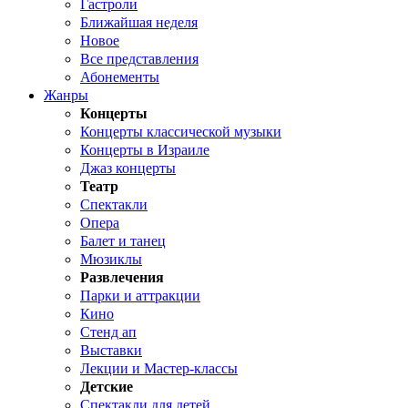
Гастроли
Ближайшая неделя
Новое
Все представления
Абонементы
Жанры
Концерты
Концерты классической музыки
Концерты в Израиле
Джаз концерты
Театр
Спектакли
Опера
Балет и танец
Мюзиклы
Развлечения
Парки и аттракции
Кино
Стенд ап
Выставки
Лекции и Мастер-классы
Детские
Спектакли для детей