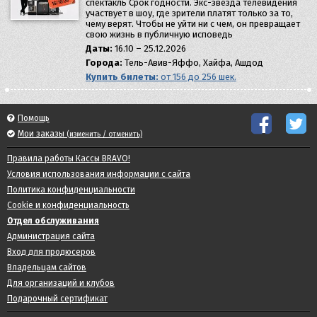
спектакль Срок годности. Экс-звезда телевидения
участвует в шоу, где зрители платят только за то,
чему верят. Чтобы не уйти ни с чем, он превращает
свою жизнь в публичную исповедь
Даты:
16.10 – 25.12.2026
Города:
Тель-Авив-Яффо, Хайфа, Ашдод
Купить билеты:
от 156 до 256 шек.
Помощь
Мои заказы
(изменить / отменить)
Правила работы Кассы BRAVO!
Условия использования информации с сайта
Политика конфиденциальности
Cookie и конфиденциальность
Отдел обслуживания
Администрация сайта
Вход для продюсеров
Владельцам сайтов
Для организаций и клубов
Подарочный сертификат