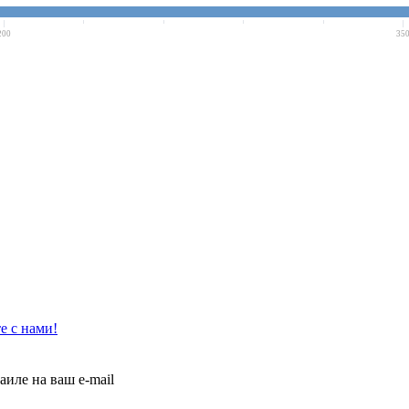
200
35
е с нами!
иле на ваш e-mail