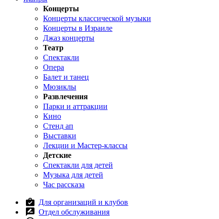
Концерты
Концерты классической музыки
Концерты в Израиле
Джаз концерты
Театр
Спектакли
Опера
Балет и танец
Мюзиклы
Развлечения
Парки и аттракции
Кино
Стенд ап
Выставки
Лекции и Мастер-классы
Детские
Спектакли для детей
Музыка для детей
Час рассказа
Для организаций и клубов
Отдел обслуживания