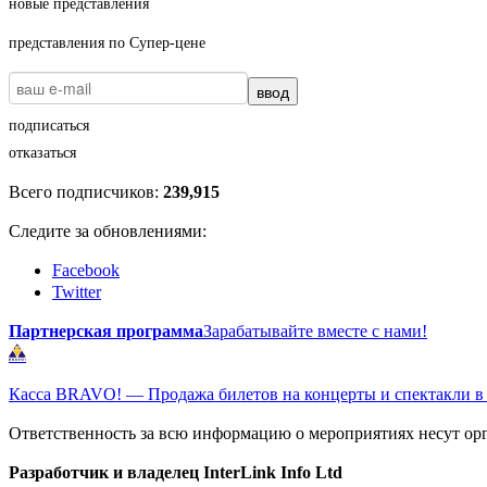
новые представления
представления по Супер-цене
ввод
подписаться
отказаться
Всего подписчиков:
239,915
Следите за обновлениями:
Facebook
Twitter
Партнерская программа
Зарабатывайте вместе с нами!
Касса BRAVO! — Продажа билетов на концерты и спектакли в
Ответственность за всю информацию о мероприятиях несут ор
Разработчик и владелец InterLink Info Ltd