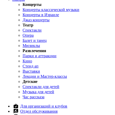
Концерты
Концерты классической музыки
Концерты в Израиле
Джаз концерты
Театр
Спектакли
Опера
Балет и танец
Мюзиклы
Развлечения
Парки и аттракции
Кино
Стенд ап
Выставки
Лекции и Мастер-классы
Детские
Спектакли для детей
Музыка для детей
Час рассказа
Для организаций и клубов
Отдел обслуживания