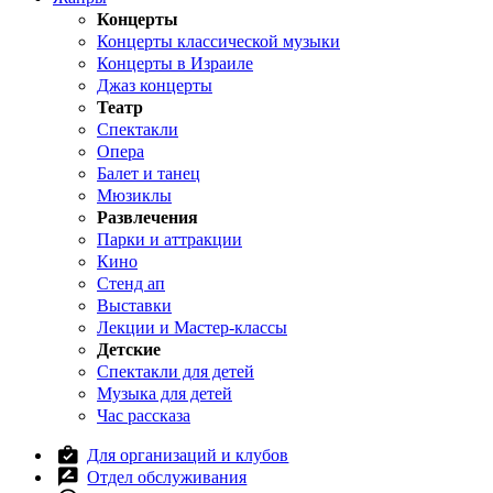
Концерты
Концерты классической музыки
Концерты в Израиле
Джаз концерты
Театр
Спектакли
Опера
Балет и танец
Мюзиклы
Развлечения
Парки и аттракции
Кино
Стенд ап
Выставки
Лекции и Мастер-классы
Детские
Спектакли для детей
Музыка для детей
Час рассказа
Для организаций и клубов
Отдел обслуживания