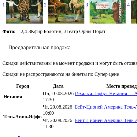
1
2
3
4
Фото:
1-2,4-8
Кфир Болотин
,
3
Театр Орны Порат
Предварительная продажа
Скидки действительны на момент продажи и могут быть отозв
Скидки не распространяются на билеты по Супер-цене
Город
Дата
Место провед
Пн, 10.08.2026
Гехаль а-Тарбут Нетания — 
Нетания
17:30
Чт, 20.08.2026
Бейт-Ционей Америка Тель-
10:00
Тель-Авив-Яффо
Чт, 20.08.2026
Бейт-Ционей Америка Тель-
11:30