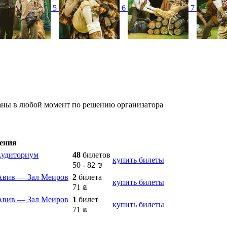
5
6
7
аны в любой момент по решению организатора
ения
Аудиториум
48
билетов
купить билеты
50
-
82
₪
Авив — Зал Меиров
2
билета
купить билеты
71
₪
Авив — Зал Меиров
1
билет
купить билеты
71
₪