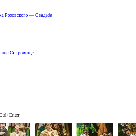
ка Розовского — Свадьба
Наше Сокровище
trl+Enter