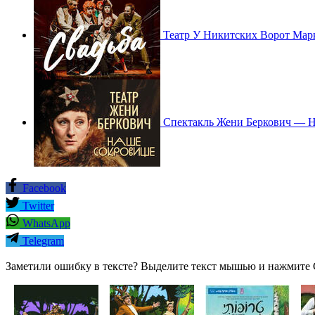
Театр У Никитских Ворот Мар
Спектакль Жени Беркович — 
Facebook
Twitter
WhatsApp
Telegram
Заметили ошибку в тексте? Выделите текст мышью и нажмите C